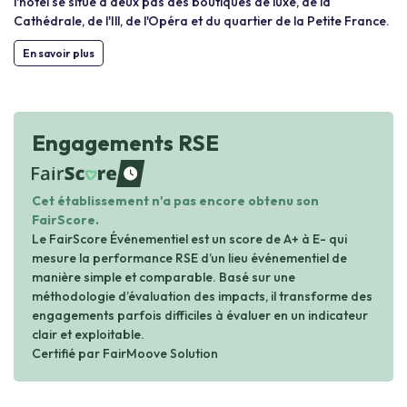
l'hôtel se situe à deux pas des boutiques de luxe, de la
Cathédrale, de l'Ill, de l'Opéra et du quartier de la Petite France.
En savoir plus
Engagements RSE
waiting
Cet établissement n'a pas encore obtenu son
FairScore.
Le FairScore Événementiel est un score de A+ à E- qui
mesure la performance RSE d’un lieu événementiel de
manière simple et comparable. Basé sur une
méthodologie d’évaluation des impacts, il transforme des
engagements parfois difficiles à évaluer en un indicateur
clair et exploitable.
Certifié par FairMoove Solution