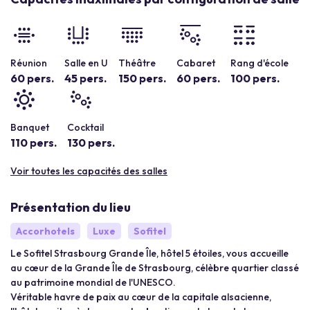
Réunion
Salle en U
Théâtre
Cabaret
Rang d'école
60 pers.
45 pers.
150 pers.
60 pers.
100 pers.
Banquet
Cocktail
110 pers.
130 pers.
Voir toutes les capacités des salles
Présentation du lieu
Accorhotels
Luxe
Sofitel
Le Sofitel Strasbourg Grande Île, hôtel 5 étoiles, vous accueille
au cœur de la Grande Île de Strasbourg, célèbre quartier classé
au patrimoine mondial de l'UNESCO.
Véritable havre de paix au cœur de la capitale alsacienne,