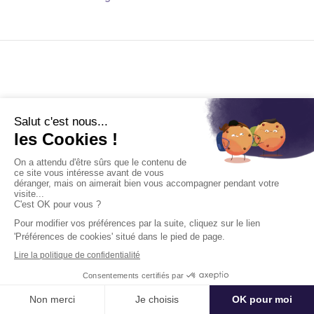
Kactus
Retrouvez nous
À propos
Blog
Carrières
Facebook
La RSE chez Kactus
Twitter
Aide & F.A.Q.
Linkedin
Baromètre du Meetings &
Instagram
Events
Entreprise
Partenaires
Demander un devis
Notre offre corporate
Référencer mon lieu ou mon
activité
Délai moyen de réponse : Moins d'un jour ouvré