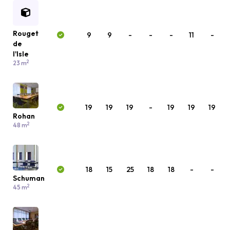
Rouget
9
9
-
-
-
11
-
de
l'Isle
2
23 m
19
19
19
-
19
19
19
Rohan
2
48 m
18
15
25
18
18
-
-
Schuman
2
45 m