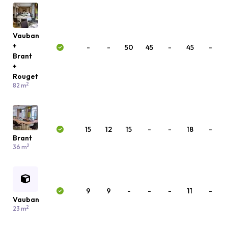
Vauban
+
-
-
50
45
-
45
-
Brant
+
Rouget
2
82 m
15
12
15
-
-
18
-
Brant
2
36 m
9
9
-
-
-
11
-
Vauban
2
23 m