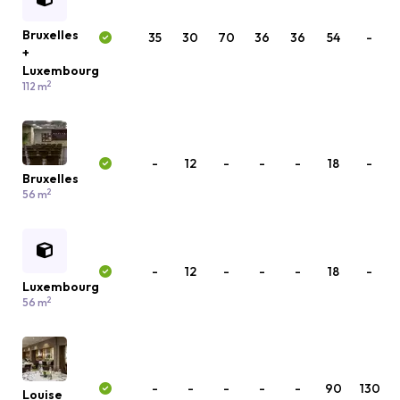
Bruxelles
35
30
70
36
36
54
-
+
Luxembourg
2
112 m
-
12
-
-
-
18
-
Bruxelles
2
56 m
-
12
-
-
-
18
-
Luxembourg
2
56 m
-
-
-
-
-
90
130
Louise