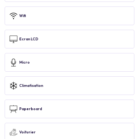
Wifi
Ecran LCD
Micro
Climatisation
Paperboard
Voiturier