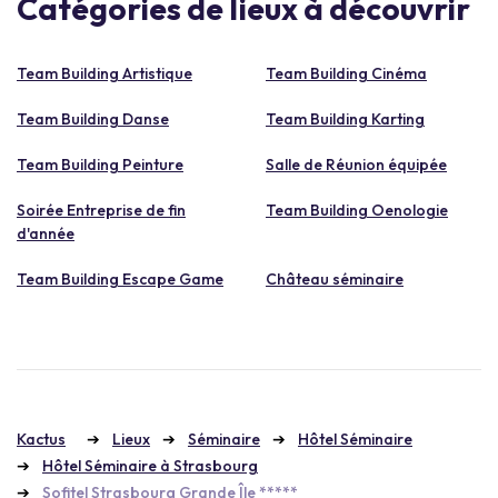
Catégories de lieux à découvrir
Team Building Artistique
Team Building Cinéma
Team Building Danse
Team Building Karting
Team Building Peinture
Salle de Réunion équipée
Soirée Entreprise de fin
Team Building Oenologie
d'année
Team Building Escape Game
Château séminaire
Kactus
Lieux
Séminaire
Hôtel Séminaire
Hôtel Séminaire à Strasbourg
Sofitel Strasbourg Grande Île *****