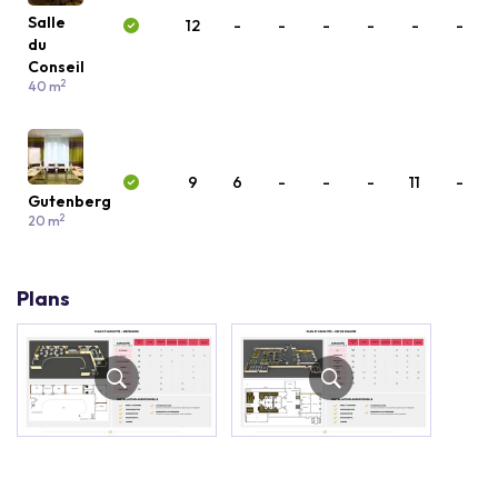
Salle
12
-
-
-
-
-
-
du
Conseil
2
40 m
9
6
-
-
-
11
-
Gutenberg
2
20 m
Plans