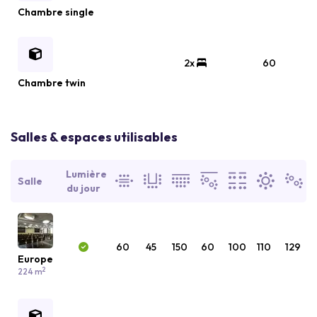
Chambre single
2x
60
Chambre twin
Salles & espaces utilisables
Lumière
Salle
du jour
60
45
150
60
100
110
129
Europe
2
224 m