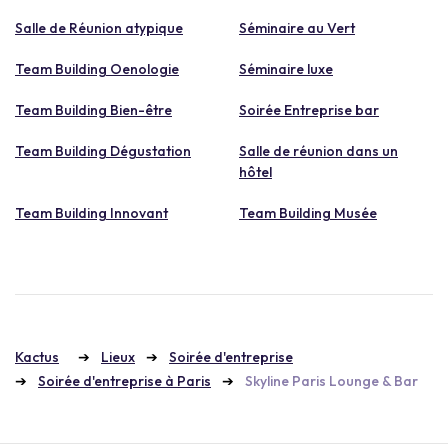
Salle de Réunion atypique
Séminaire au Vert
Team Building Oenologie
Séminaire luxe
Team Building Bien-être
Soirée Entreprise bar
Team Building Dégustation
Salle de réunion dans un
hôtel
Team Building Innovant
Team Building Musée
Kactus
Lieux
Soirée d'entreprise
Soirée d'entreprise à Paris
Skyline Paris Lounge & Bar