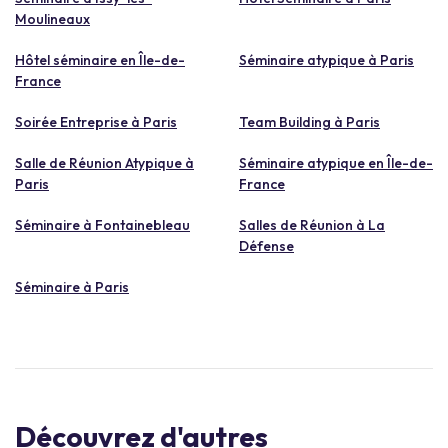
Moulineaux
Hôtel séminaire en Île-de-
Séminaire atypique à Paris
France
Soirée Entreprise à Paris
Team Building à Paris
Salle de Réunion Atypique à
Séminaire atypique en Île-de-
Paris
France
Séminaire à Fontainebleau
Salles de Réunion à La
Défense
Séminaire à Paris
Découvrez d'autres