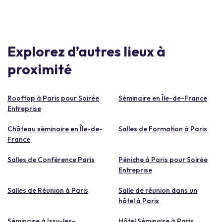
Explorez d’autres lieux à
proximité
Rooftop à Paris pour Soirée
Séminaire en Île-de-France
Entreprise
Château séminaire en Île-de-
Salles de Formation à Paris
France
Salles de Conférence Paris
Péniche à Paris pour Soirée
Entreprise
Salles de Réunion à Paris
Salle de réunion dans un
hôtel à Paris
Séminaire à Issy-les-
Hôtel Séminaire à Paris