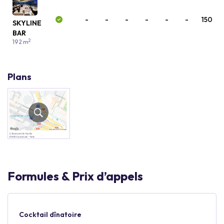
-
-
-
-
-
-
150
SKYLINE
BAR
2
192 m
Plans
Formules & Prix d’appels
Cocktail dînatoire