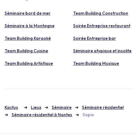
Séminaire bord de mer
Team Building Construction
Séminaire à la Montagne
Soirée Entreprise restaurant
Team Building Karaoké
Soirée Entreprise bar
Team Building Cuisine
Séminaire atypique et insolite
Team Building Artistique
Team Building Musique
Kactus
Lieux
Séminaire
Séminaire résidentiel
Séminaire résidentiel à Nantes
Sapio