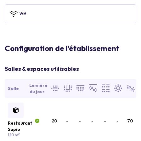
Wifi
Configuration de l’établissement
Salles & espaces utilisables
Lumière
Salle
du jour
20
-
-
-
-
-
70
Restaurant
Sapio
2
120 m