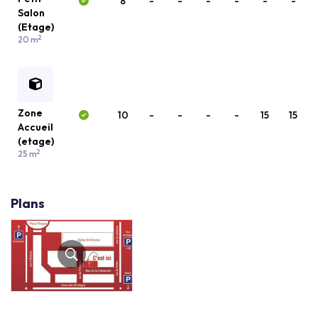
8
-
-
-
-
-
-
Salon
(Etage)
2
20 m
Zone
10
-
-
-
-
15
15
Accueil
(etage)
2
25 m
Plans