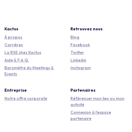
Kactus
Retrouvez nous
À propos
Blog
Carrières
Facebook
La RSE chez Kactus
Twitter
Aide & F.A.Q.
Linkedin
Baromètre du Meetings &
Instagram
Events
Entreprise
Partenaires
Notre offre corporate
Référencer mon lieu ou mon
activité
Connexion à l'espace
partenaire