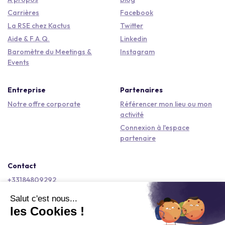
Carrières
Facebook
La RSE chez Kactus
Twitter
Aide & F.A.Q.
Linkedin
Baromètre du Meetings &
Instagram
Events
Entreprise
Partenaires
Notre offre corporate
Référencer mon lieu ou mon
activité
Connexion à l'espace
partenaire
Contact
+33184809292
hello@kactus.com