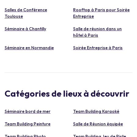
Salles de Conférence
Rooftop à Paris pour Soirée
Toulouse
Entreprise
Séminaire à Chantilly
Salle de réunion dans un
hôtel à Paris
Séminaire en Normandie
Soirée Entreprise à Paris
Catégories de lieux à découvrir
Séminaire bord de mer
Team Building Karaoké
Team Building Peinture
Salle de Réunion équipée
Team Building Photo
Team Building Jeu de Piste