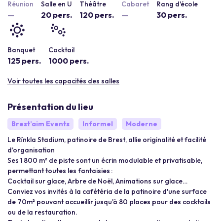
Réunion
Salle en U
Théâtre
Cabaret
Rang d'école
—
20 pers.
120 pers.
—
30 pers.
Banquet
Cocktail
125 pers.
1000 pers.
Voir toutes les capacités des salles
Présentation du lieu
Brest’aim Events
Informel
Moderne
Le Rïnkla Stadium, patinoire de Brest, allie originalité et facilité
d’organisation
Ses 1 800 m² de piste sont un écrin modulable et privatisable,
permettant toutes les fantaisies :
Cocktail sur glace, Arbre de Noël, Animations sur glace…
Conviez vos invités à la cafétéria de la patinoire d'une surface
de 70m² pouvant accueillir jusqu'à 80 places pour des cocktails
ou de la restauration.