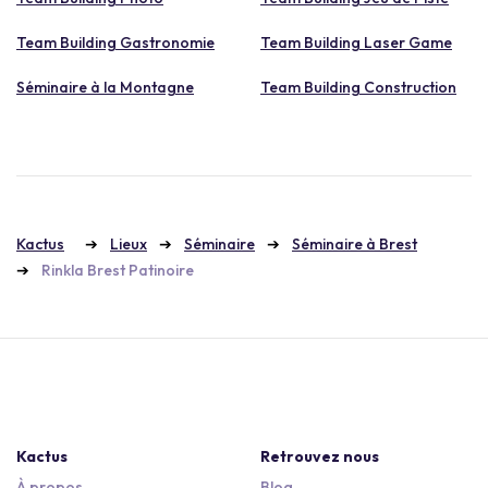
Team Building Gastronomie
Team Building Laser Game
Séminaire à la Montagne
Team Building Construction
Kactus
Lieux
Séminaire
Séminaire à Brest
Rinkla Brest Patinoire
Kactus
Retrouvez nous
À propos
Blog