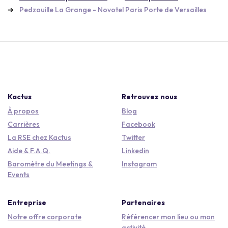
Pedzouille La Grange - Novotel Paris Porte de Versailles
Kactus
Retrouvez nous
À propos
Blog
Carrières
Facebook
La RSE chez Kactus
Twitter
Aide & F.A.Q.
Linkedin
Baromètre du Meetings &
Instagram
Events
Entreprise
Partenaires
Notre offre corporate
Référencer mon lieu ou mon
activité