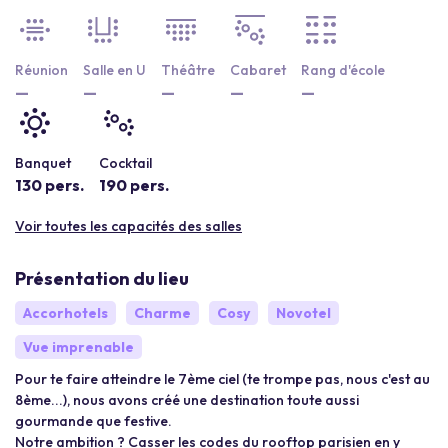
Réunion
Salle en U
Théâtre
Cabaret
Rang d'école
—
—
—
—
—
Banquet
Cocktail
130 pers.
190 pers.
Voir toutes les capacités des salles
Présentation du lieu
Accorhotels
Charme
Cosy
Novotel
Vue imprenable
Pour te faire atteindre le 7ème ciel (te trompe pas, nous c'est au
8ème...), nous avons créé une destination toute aussi
gourmande que festive.
Notre ambition ? Casser les codes du rooftop parisien en y