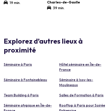
Charles-de-Gaulle
19 min.
39 min.
Explorez d’autres lieux à
proximité
Séminaire à Paris
Hôtel séminaire en Île-de-
France
Séminaire à Fontainebleau
Séminaire à Issy-les-
Moulineaux
Team Building à Paris
Salles de Formation à Paris
Séminaire atypique en Île-de-
Rooftop à Paris pour Soirée
France
Entreprise