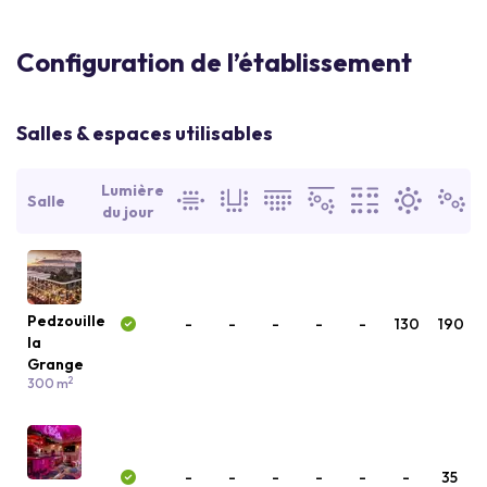
Configuration de l’établissement
Salles & espaces utilisables
Lumière
Salle
du jour
Pedzouille
-
-
-
-
-
130
190
la
Grange
2
300 m
-
-
-
-
-
-
35