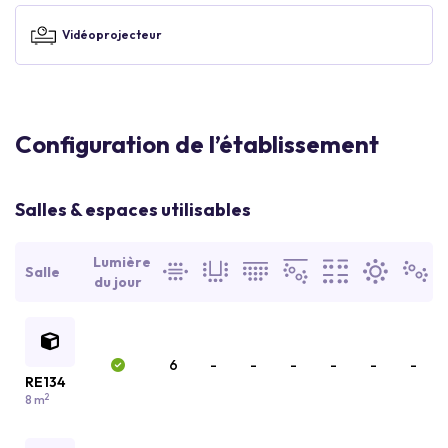
Vidéoprojecteur
Configuration de l’établissement
Salles & espaces utilisables
Lumière
Salle
du jour
6
-
-
-
-
-
-
RE134
2
8 m