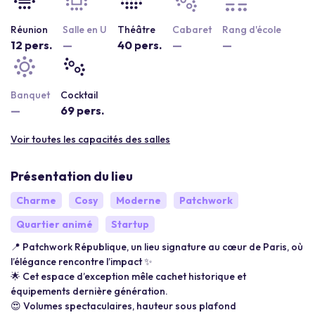
Réunion
Salle en U
Théâtre
Cabaret
Rang d'école
12 pers.
—
40 pers.
—
—
Banquet
Cocktail
—
69 pers.
Voir toutes les capacités des salles
Présentation du lieu
Charme
Cosy
Moderne
Patchwork
Quartier animé
Startup
📍 Patchwork République, un lieu signature au cœur de Paris, où
l’élégance rencontre l’impact ✨
🌟 Cet espace d’exception mêle cachet historique et
équipements dernière génération.
😍 Volumes spectaculaires, hauteur sous plafond