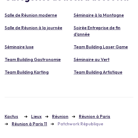
Salle de Réunion moderne
Séminaire à la Montagne
Salle de Réunion à la journée
Soirée Entreprise de fin
d'année
Séminaire luxe
Team Building Laser Game
Team Building Gastronomie
Séminaire au Vert
Team Building Karting
Team Building Artistique
Kactus
Lieux
Réunion
Réunion à Paris
Réunion à Paris 11
Patchwork République