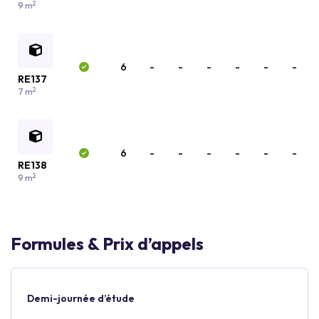
2
9 m
6
-
-
-
-
-
-
RE137
2
7 m
6
-
-
-
-
-
-
RE138
2
9 m
Formules & Prix d’appels
Demi-journée d’étude