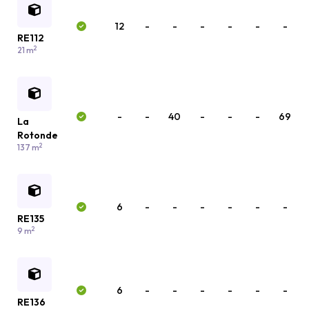
12
-
-
-
-
-
-
RE112
2
21 m
-
-
40
-
-
-
69
La
Rotonde
2
137 m
6
-
-
-
-
-
-
RE135
2
9 m
6
-
-
-
-
-
-
RE136