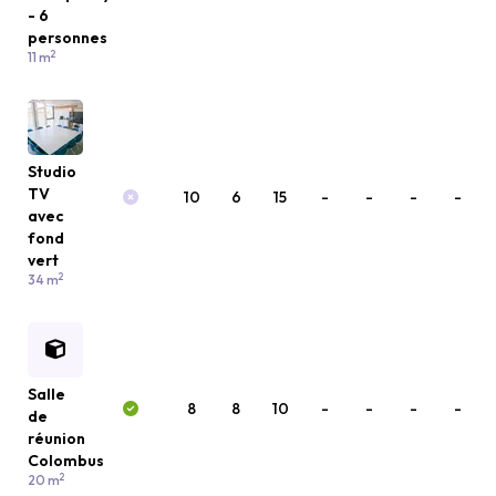
- 6
personnes
2
11 m
Studio
TV
10
6
15
-
-
-
-
avec
fond
vert
2
34 m
Salle
8
8
10
-
-
-
-
de
réunion
Colombus
2
20 m