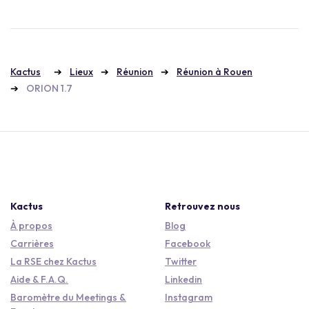
Kactus
Lieux
Réunion
Réunion à Rouen
ORION 1.7
Kactus
Retrouvez nous
À propos
Blog
Carrières
Facebook
La RSE chez Kactus
Twitter
Aide & F.A.Q.
Linkedin
Baromètre du Meetings &
Instagram