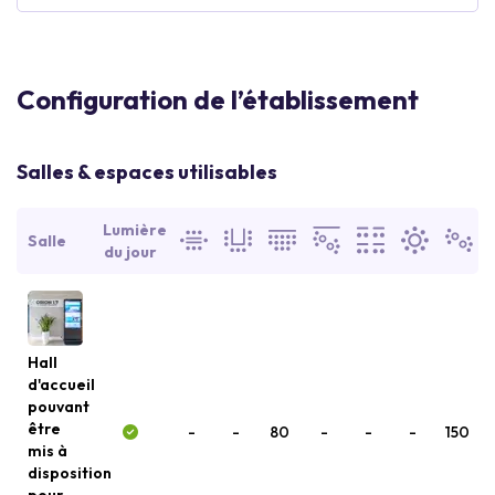
Configuration de l’établissement
Salles & espaces utilisables
Lumière
Salle
du jour
Hall
d'accueil
pouvant
être
-
-
80
-
-
-
150
mis à
disposition