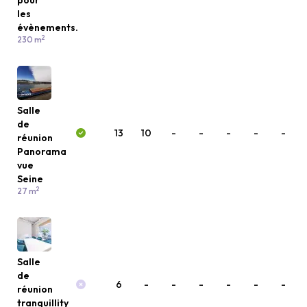
pour
les
évènements.
2
230 m
Salle
de
13
10
-
-
-
-
-
réunion
Panorama
vue
Seine
2
27 m
Salle
de
6
-
-
-
-
-
-
réunion
tranquillity