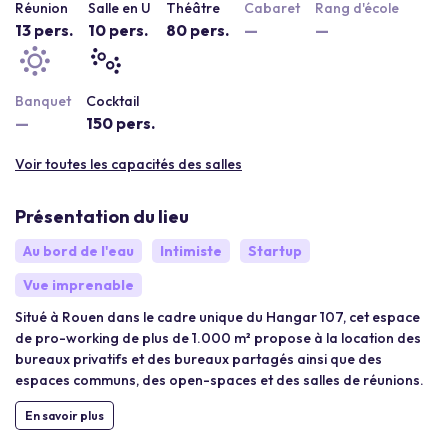
Réunion
Salle en U
Théâtre
Cabaret
Rang d'école
13 pers.
10 pers.
80 pers.
—
—
Banquet
Cocktail
—
150 pers.
Voir toutes les capacités des salles
Présentation du lieu
Au bord de l'eau
Intimiste
Startup
Vue imprenable
Situé à Rouen dans le cadre unique du Hangar 107, cet espace
de pro-working de plus de 1.000 m² propose à la location des
bureaux privatifs et des bureaux partagés ainsi que des
espaces communs, des open-spaces et des salles de réunions.
En savoir plus