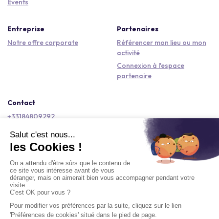
Events
Entreprise
Partenaires
Notre offre corporate
Référencer mon lieu ou mon
activité
Connexion à l'espace
partenaire
Contact
+33184809292
hello@kactus.com
Copyright © 2026 Kactus Tous droits réservés
Conditions générales d'utilisation
Mentions légales
Signaler un contenu
Politique de confidentialité
Accessibilité : non conforme