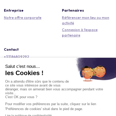
Entreprise
Partenaires
Notre offre corporate
Référencer mon lieu ou mon
activité
Connexion à l'espace
partenaire
Contact
+33184809292
hello@kactus.com
Copyright © 2026 Kactus Tous droits réservés
Conditions générales d'utilisation
Mentions légales
Signaler un contenu
Politique de confidentialité
Accessibilité : non conforme