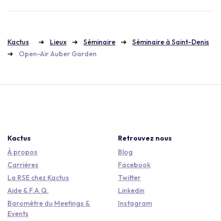
Kactus
Lieux
Séminaire
Séminaire à Saint-Denis
Open-Air Auber Garden
Kactus
Retrouvez nous
À propos
Blog
Carrières
Facebook
La RSE chez Kactus
Twitter
Aide & F.A.Q.
Linkedin
Baromètre du Meetings &
Instagram
Events