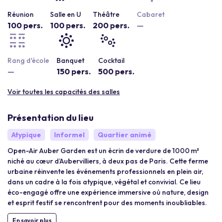
Réunion
Salle en U
Théâtre
Cabaret
100 pers.
100 pers.
200 pers.
—
Rang d'école
Banquet
Cocktail
—
150 pers.
500 pers.
Voir toutes les capacités des salles
Présentation du lieu
Atypique
Informel
Quartier animé
Open-Air Auber Garden est un écrin de verdure de 1000 m²
niché au cœur d’Aubervilliers, à deux pas de Paris. Cette ferme
urbaine réinvente les événements professionnels en plein air,
dans un cadre à la fois atypique, végétal et convivial. Ce lieu
éco-engagé offre une expérience immersive où nature, design
et esprit festif se rencontrent pour des moments inoubliables.
En savoir plus