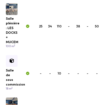
Salle
plénière
25
34
110
-
38
-
50
: LES
DOCKS
+
MUCEM
2
100 m
Salle
-
-
10
-
-
-
-
de
sous
commission
2
18 m