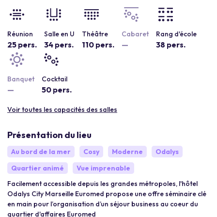
Réunion
Salle en U
Théâtre
Cabaret
Rang d'école
25 pers.
34 pers.
110 pers.
—
38 pers.
Banquet
Cocktail
—
50 pers.
Voir toutes les capacités des salles
Présentation du lieu
Au bord de la mer
Cosy
Moderne
Odalys
Quartier animé
Vue imprenable
Facilement accessible depuis les grandes métropoles, l'hôtel
Odalys City Marseille Euromed propose une offre séminaire clé
en main pour l’organisation d’un séjour business au coeur du
quartier d'affaires Euromed