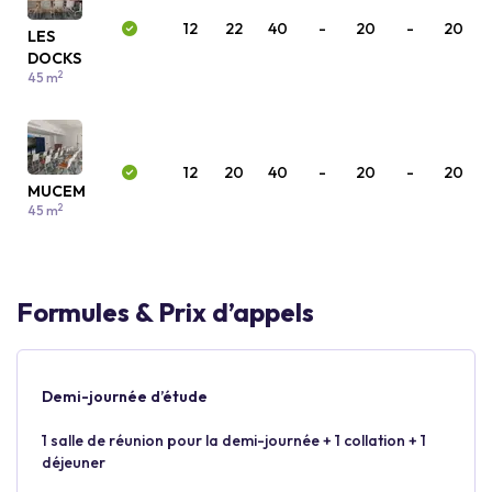
12
22
40
-
20
-
20
LES
DOCKS
2
45 m
12
20
40
-
20
-
20
MUCEM
2
45 m
Formules & Prix d’appels
Demi-journée d’étude
1 salle de réunion pour la demi-journée + 1 collation + 1
déjeuner