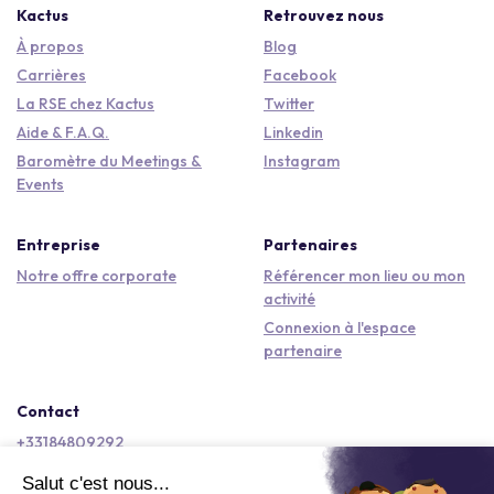
Kactus
Retrouvez nous
À propos
Blog
Carrières
Facebook
La RSE chez Kactus
Twitter
Aide & F.A.Q.
Linkedin
Baromètre du Meetings &
Instagram
Events
Entreprise
Partenaires
Notre offre corporate
Référencer mon lieu ou mon
activité
Connexion à l'espace
partenaire
Contact
+33184809292
hello@kactus.com