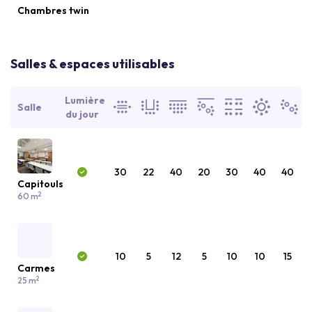
Chambres twin
Salles & espaces utilisables
Lumière
Salle
du jour
30
22
40
20
30
40
40
Capitouls
2
60 m
10
5
12
5
10
10
15
Carmes
2
25 m