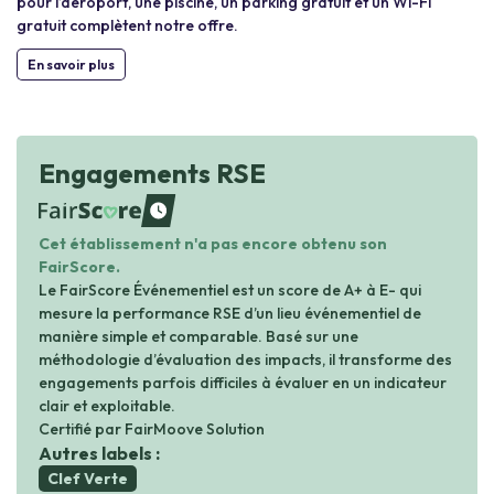
pour l’aéroport, une piscine, un parking gratuit et un Wi-Fi
gratuit complètent notre offre.
En savoir plus
Engagements RSE
waiting
Cet établissement n'a pas encore obtenu son
FairScore.
Le FairScore Événementiel est un score de A+ à E- qui
mesure la performance RSE d’un lieu événementiel de
manière simple et comparable. Basé sur une
méthodologie d’évaluation des impacts, il transforme des
engagements parfois difficiles à évaluer en un indicateur
clair et exploitable.
Certifié par FairMoove Solution
Autres labels :
Clef Verte