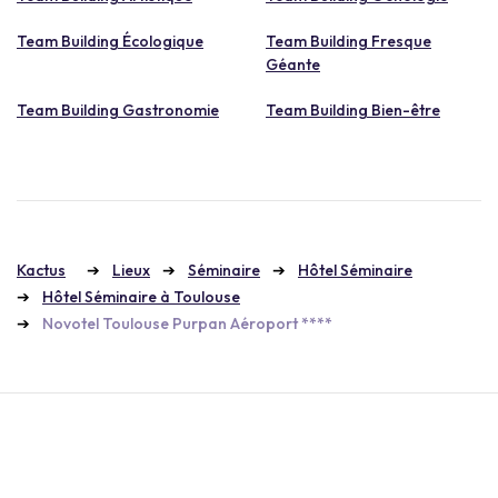
Team Building Écologique
Team Building Fresque
Géante
Team Building Gastronomie
Team Building Bien-être
Kactus
Lieux
Séminaire
Hôtel Séminaire
Hôtel Séminaire à Toulouse
Novotel Toulouse Purpan Aéroport ****