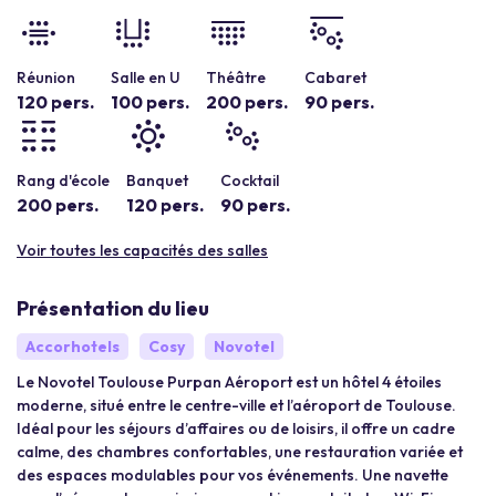
Réunion
Salle en U
Théâtre
Cabaret
120 pers.
100 pers.
200 pers.
90 pers.
Rang d'école
Banquet
Cocktail
200 pers.
120 pers.
90 pers.
Voir toutes les capacités des salles
Présentation du lieu
Accorhotels
Cosy
Novotel
Le Novotel Toulouse Purpan Aéroport est un hôtel 4 étoiles
moderne, situé entre le centre-ville et l’aéroport de Toulouse.
Idéal pour les séjours d’affaires ou de loisirs, il offre un cadre
calme, des chambres confortables, une restauration variée et
des espaces modulables pour vos événements. Une navette