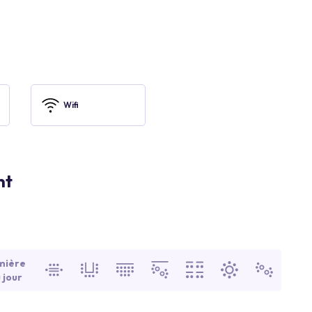
Wifi
nt
mière
 jour