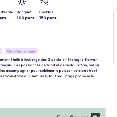
d'école
Banquet
Cocktail
ers.
100 pers.
150 pers.
e
Quartier animé
lement étoilé à l’Auberge des Glazicks en Bretagne, Keyvan
français. Ces passionnés de food et de restauration, ont su
e les accompagner pour sublimer le poisson version street
u savoir-faire du Chef Bellin, tout l’équipage propose le