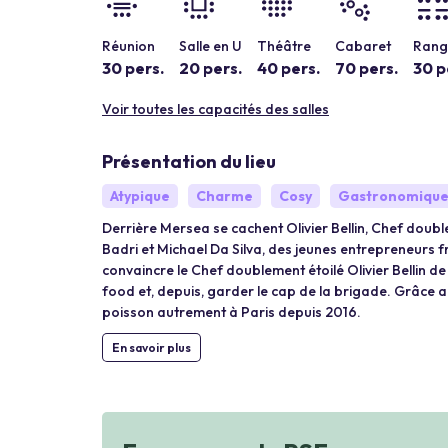
Réunion
Salle en U
Théâtre
Cabaret
Rang 
30 pers.
20 pers.
40 pers.
70 pers.
30 p
Voir toutes les capacités des salles
Présentation du lieu
Atypique
Charme
Cosy
Gastronomiqu
Derrière Mersea se cachent Olivier Bellin, Chef doub
Badri et Michael Da Silva, des jeunes entrepreneurs 
convaincre le Chef doublement étoilé Olivier Bellin d
food et, depuis, garder le cap de la brigade. Grâce a
poisson autrement à Paris depuis 2016.
En savoir plus