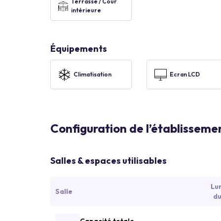
Terrasse / Cour
intérieure
Équipements
Climatisation
Ecran LCD
Configuration de l’établisseme
Salles & espaces utilisables
Lu
Salle
du
Capacité totale