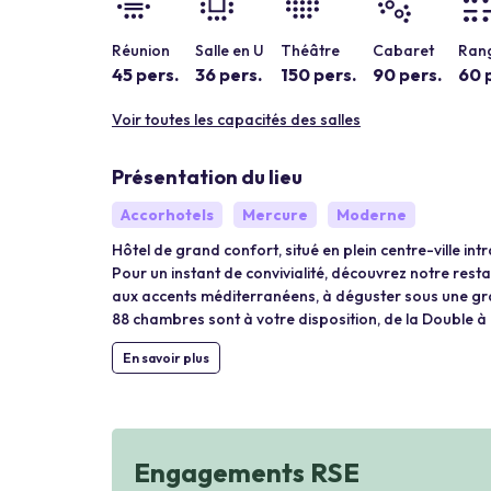
Réunion
Salle en U
Théâtre
Cabaret
Rang
45 pers.
36 pers.
150 pers.
90 pers.
60 
Voir toutes les capacités des salles
Présentation du lieu
Accorhotels
Mercure
Moderne
Hôtel de grand confort, situé en plein centre-ville i
Pour un instant de convivialité, découvrez notre resta
aux accents méditerranéens, à déguster sous une gr
88 chambres sont à votre disposition, de la Double à 
En savoir plus
Engagements RSE