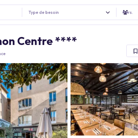
Type de besoin
Pers.
non Centre ****
nce