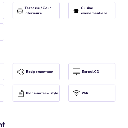
Terrasse / Cour
Cuisine
intérieure
événementielle
Equipement son
Ecran LCD
Blocs-notes & stylo
Wifi
nt