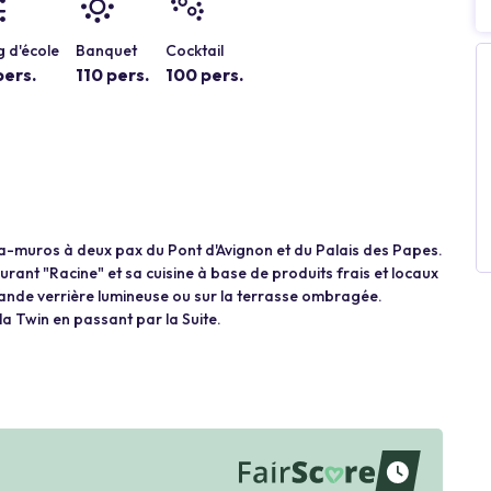
 d'école
Banquet
Cocktail
pers.
110 pers.
100 pers.
ntra-muros à deux pax du Pont d'Avignon et du Palais des Papes.
urant "Racine" et sa cuisine à base de produits frais et locaux
ande verrière lumineuse ou sur la terrasse ombragée.
la Twin en passant par la Suite.
waiting