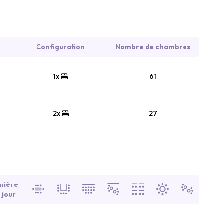
Configuration
Nombre de chambres
1x
61
2x
27
mière
 jour