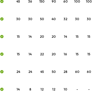
45
36
150
90
60
100
100
30
30
50
40
32
30
30
15
14
20
20
14
15
15
15
14
22
20
16
15
15
24
24
45
50
28
60
60
14
8
12
12
10
-
-