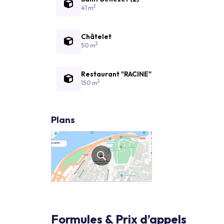
2
41 m
Châtelet
2
50 m
Restaurant "RACINE"
2
150 m
Plans
Formules & Prix d’appels