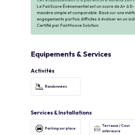
Cet établissement n'a pas encore obtenu son 
Le FairScore Événementiel est un score de A+ à E-
manière simple et comparable. Basé sur une métho
engagements parfois difficiles à évaluer en un indi
Certifié par FairMoove Solution
Equipements & Services
Activités
Randonnées
Services & Installations
Terrasse / Cour
Parking sur place
intérieure