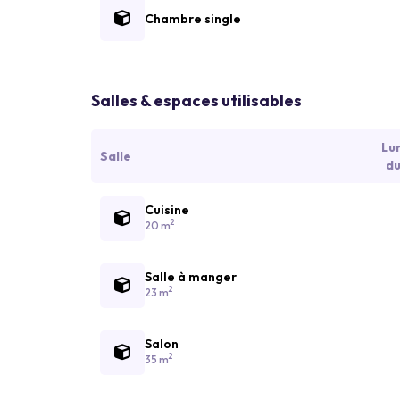
Chambre single
Salles & espaces utilisables
Lu
Salle
du
Cuisine
2
20 m
Salle à manger
2
23 m
Salon
2
35 m