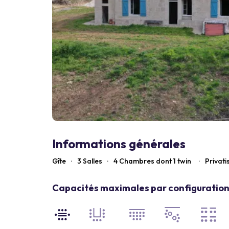
Informations générales
Gîte
·
3 Salles
·
4
Chambres dont 1 twin
·
Privati
Capacités maximales par configuration 