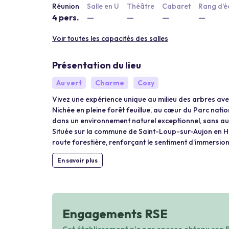
Réunion
Salle en U
Théâtre
Cabaret
Rang d'é
4 pers.
—
—
—
—
Voir toutes les capacités des salles
Présentation du lieu
Au vert
Charme
Cosy
Vivez une expérience unique au milieu des arbres av
Nichée en pleine forêt feuillue, au cœur du Parc nat
dans un environnement naturel exceptionnel, sans au
Située sur la commune de Saint-Loup-sur-Aujon en Ha
route forestière, renforçant le sentiment d’immersion
En savoir plus
Engagements RSE