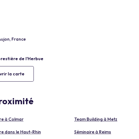
Aujon, France
rir la carte
proximité
re à Colmar
Team Building à Metz
re dans le Haut-Rhin
Séminaire à Reims