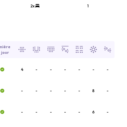
2x
1
mière
 jour
4
-
-
-
-
-
-
-
-
-
-
-
8
-
-
-
-
-
-
6
-