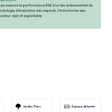
FairScore.
 qui mesure la performance RSE d’un lieu événementiel de
dologie d’évaluation des impacts, il transforme des
cateur clair et exploitable.
Jardin / Parc
Espace détente