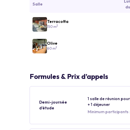
Lu
Salle
du
Terracotta
2
150 m
Olive
2
60 m
Formules & Prix d’appels
1 salle de réunion pour
Demi-journée
+ 1 déjeuner
d’étude
Minimum participants :