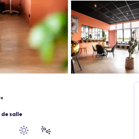
re
de salle