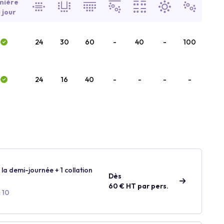
mière
 jour
24
30
60
-
40
-
100
24
16
40
-
-
-
-
 la demi-journée + 1 collation
Dès
60 € HT par pers.
 10