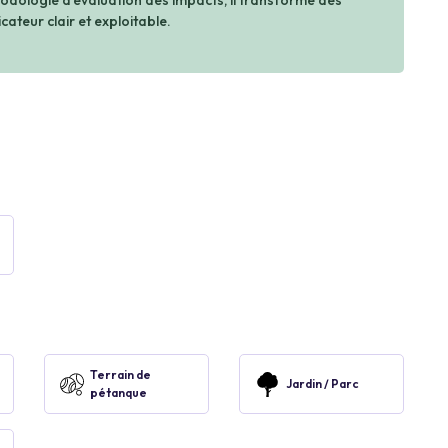
dologie d’évaluation des impacts, il transforme des
cateur clair et exploitable.
Terrain de
Jardin / Parc
pétanque