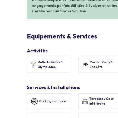
manière simple et comparable. Basé sur une métho
engagements parfois difficiles à évaluer en un indi
Certifié par FairMoove Solution
Equipements & Services
Activités
Multi-Activités &
Murder Party &
Olympiades
Enquête
Services & Installations
Terrasse / Cour
Parking sur place
intérieure