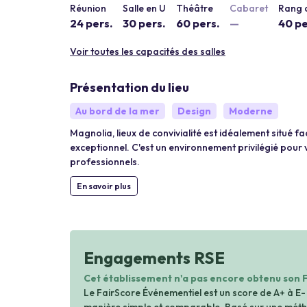
Réunion
Salle en U
Théâtre
Cabaret
Rang d
24 pers.
30 pers.
60 pers.
—
40 pe
Voir toutes les capacités des salles
Présentation du lieu
Au bord de la mer
Design
Moderne
Magnolia, lieux de convivialité est idéalement situé fac
exceptionnel. C'est un environnement privilégié pour
professionnels.
En savoir plus
Engagements RSE
Cet établissement n'a pas encore obtenu son 
Le FairScore Événementiel est un score de A+ à E-