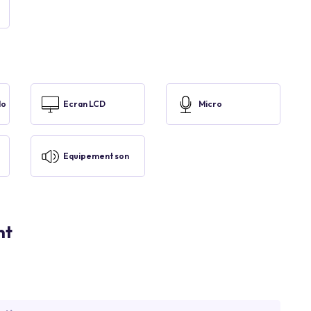
lo
Ecran LCD
Micro
Equipement son
nt