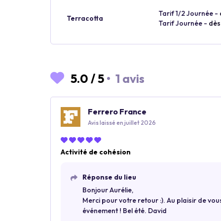
Tarif 1/2 Journée -
Terracotta
Tarif Journée -
dès
5.0
/
5
•
1 avis
Ferrero France
Avis laissé en juillet 2026
Activité de cohésion
Réponse du lieu
Bonjour Aurélie,
Merci pour votre retour :). Au plaisir de vo
événement ! Bel été. David