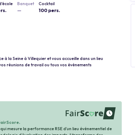
'école
Banquet
Cocktail
rs.
—
100 pers.
e à la Seine à Villequier et vous accueille dans un lieu
 vos réunions de travail ou tous vos évènements
waiting
FairScore.
 qui mesure la performance RSE d’un lieu événementiel de