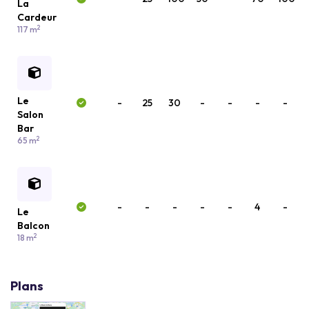
La
Cardeur
2
117 m
Le
-
25
30
-
-
-
-
Salon
Bar
2
65 m
-
-
-
-
-
4
-
Le
Balcon
2
18 m
Plans