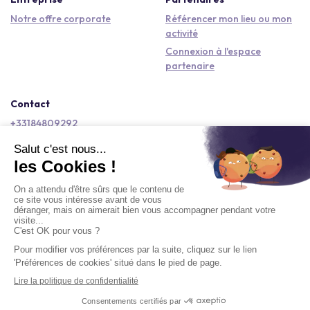
Notre offre corporate
Référencer mon lieu ou mon
activité
Connexion à l'espace
partenaire
Contact
+33184809292
hello@kactus.com
Copyright © 2026 Kactus Tous droits réservés
Conditions générales d'utilisation
Mentions légales
Signaler un contenu
Politique de confidentialité
Accessibilité : non conforme
Demander un devis