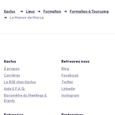
Kactus
Lieux
Formation
Formation à Tourcoing
Le Manoir de Marcq
Kactus
Retrouvez nous
À propos
Blog
Carrières
Facebook
La RSE chez Kactus
Twitter
Aide & F.A.Q.
Linkedin
Baromètre du Meetings &
Instagram
Events
Entreprise
Partenaires