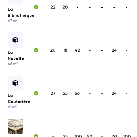
22
20
-
-
-
-
-
La
Bibliothèque
2
47 m
20
18
42
-
-
24
-
La
Navette
2
46 m
27
25
56
-
-
24
-
La
Couturière
2
61 m
-
25
100
50
-
70
100