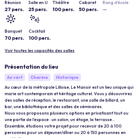
Réunion
Salle en U
Théâtre
Cabaret
Rang d'école
27 pers.
25 pers.
100 pers.
50 pers.
—
Banquet
Cocktail
70 pers.
100 pers.
Voir toutes les capacités des salles
Présentation du lieu
Au vert
Charme
Historique
Au cœur de la métropole Lilloise, Le Manoir est un lieu unique qui
marie art contemporain et héritage culturel. Vous y découvrirez
des salles de réception, le restaurant, une salle de billard, un
bar, une bibliothèque et des salles de séminaires.
Nous vous proposons plusieurs options en privatisant tout ou
une partie de l’espace : un salon, un étage, la terrasse…
Ensemble, étudions votre projet pour recevoir de 20 à 100
personnes pour un déjeuner/dîner ou 20 à 150 personnes en