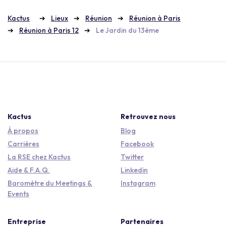
Kactus
Lieux
Réunion
Réunion à Paris
Réunion à Paris 12
Le Jardin du 13ème
Kactus
Retrouvez nous
À propos
Blog
Carrières
Facebook
La RSE chez Kactus
Twitter
Aide & F.A.Q.
Linkedin
Baromètre du Meetings &
Instagram
Events
Entreprise
Partenaires