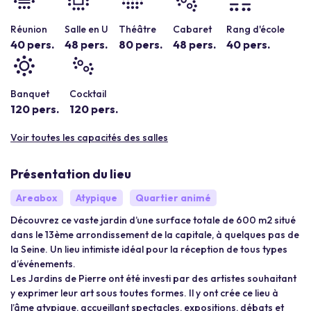
Réunion
Salle en U
Théâtre
Cabaret
Rang d'école
40 pers.
48 pers.
80 pers.
48 pers.
40 pers.
Banquet
Cocktail
120 pers.
120 pers.
Voir toutes les capacités des salles
Présentation du lieu
Areabox
Atypique
Quartier animé
Découvrez ce vaste jardin d’une surface totale de 600 m2 situé
dans le 13ème arrondissement de la capitale, à quelques pas de
la Seine. Un lieu intimiste idéal pour la réception de tous types
d’événements.
Les Jardins de Pierre ont été investi par des artistes souhaitant
y exprimer leur art sous toutes formes. Il y ont crée ce lieu à
l’âme atypique, accueillant spectacles, expositions, débats et