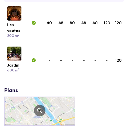
40
48
80
48
40
120
120
Les
voutes
2
200 m
-
-
-
-
-
-
120
Jardin
2
600 m
Plans