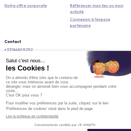
Notre offre corporate
Référencer mon lieu ou mon
activité
Connexion à l'espace
partenaire
Contact
+33184809292
hello@kactus.com
Copyright © 2026 Kactus Tous droits réservés
Conditions générales d'utilisation
Mentions légales
Signaler un contenu
Politique de confidentialité
Accessibilité : non conforme
Demander un devis