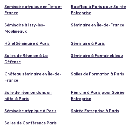
Séminaire atypique en Île-de-
Rooftop à Paris pour Soirée
France
Entreprise
Séminaire à Issy-les-
Séminaire en Île-de-France
Moulineaux
Hôtel Séminaire à Paris
Séminaire à Paris
Salles de Réunion à La
Séminaire à Fontainebleau
Défense
Château séminaire en Île-de-
Salles de Formation à Paris
France
Salle de réunion dans un
Péniche à Paris pour Soirée
hôtel à Paris
Entreprise
Séminaire atypique à Paris
Soirée Entreprise à Paris
Salles de Conférence Paris