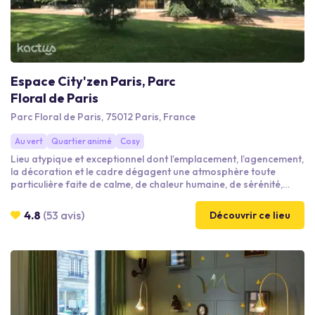
Espace City'zen Paris, Parc
Floral de Paris
Parc Floral de Paris, 75012 Paris, France
Au vert
Quartier animé
Cosy
Lieu atypique et exceptionnel dont l’emplacement, l’agencement,
la décoration et le cadre dégagent une atmosphère toute
particulière faite de calme, de chaleur humaine, de sérénité,
d’originalité. Classé au répertoire des monuments historiques, à
l’intérieur, la pierre, le verre, et le bois de chêne dialoguent pour
4.8
(53 avis)
Découvrir ce lieu
élaborer des espaces à la fois épurés et chaleureux. Situe dans
le Parc Floral de Paris, un jardin réputé dans le monde pour ses
collections florales extraordinaires.