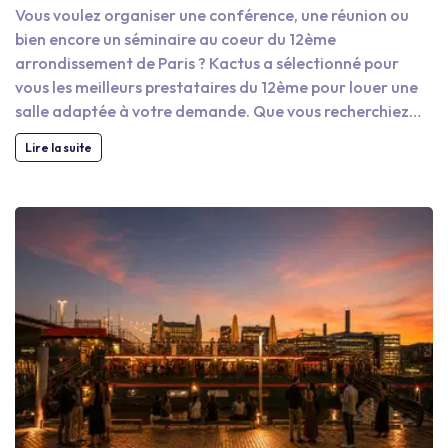
Vous voulez organiser une conférence, une réunion ou
bien encore un séminaire au coeur du 12ème
arrondissement de Paris ? Kactus a sélectionné pour
vous les meilleurs prestataires du 12ème pour louer une
salle adaptée à votre demande. Que vous recherchiez
une salle lumineuse pour une journée d’étude ou une
Lire la suite
vaste salle équipée pour une conférence, vous trouverez
la salle idéale en quelques clics. Notre plateforme
destinée aux professionnels vous permet de choisir le
lieu qu'il vous faut en un rien de temps et au meilleur prix
grâce à nos tarifs négociés.