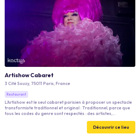
Artishow Cabaret
3 Cité Souzy, 75011 Paris, France
Restaurant
L’Artishow est le seul cabaret parisien à proposer un spectacle
transformiste traditionnel et original : Traditionnel, parce que
tous les codes du genre sont respectés : des artistes,
accompagnés de danseurs, incarnent et interprètent des
chanteuses célèbres de toutes les époques. Original, parce que
Découvrir ce lieu
des tableaux d’ambiance, drôles ou émouvants, rythment le
spectacle. En définitive, la spécificité du spectacle de l’Artishow