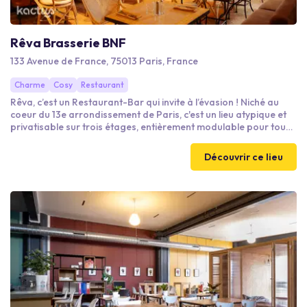
Rêva Brasserie BNF
133 Avenue de France, 75013 Paris, France
Charme
Cosy
Restaurant
Rêva, c’est un Restaurant-Bar qui invite à l’évasion ! Niché au
coeur du 13e arrondissement de Paris, c'est un lieu atypique et
privatisable sur trois étages, entièrement modulable pour tous
vos événements. Laissez-vous emporter par notre cuisine
fusion entièrement faite maison : un tour du monde de saveurs
Découvrir ce lieu
qui fait danser les papilles ! Pour les yeux, découvrez notre
décoration chaleureuse, sauvage et dépaysante, comme un
instant suspendu dans un petit rêve...