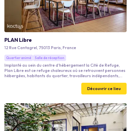
PLAN Libre
12 Rue Cantagrel, 75013 Paris, France
Quartier animé
Salle de réception
Implanté au sein du centre d’hébergement la Cité de Refuge,
Plan Libre est ce refuge chaleureux où se retrouvent personnes
hébergées, habitants du quartier, travailleurs indépendants,
porteurs de projet innovants et salariés d’entreprise résidant
ou de passage sur le territoire ! Cet espace est totalement
Découvrir ce lieu
privatisable pour vos ateliers et séminaires, vous offrant la
possibilité d'un accueil gourmand et d'un déjeuner maison, bio
et végétarien.