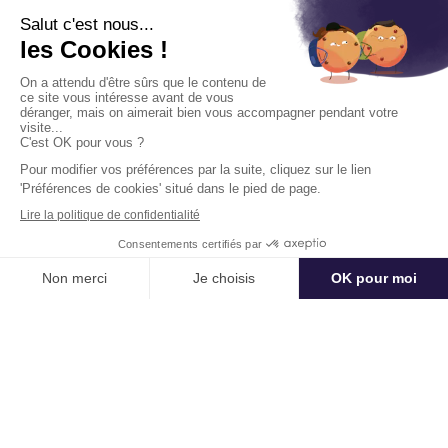
Events
Entreprise
Partenaires
Notre offre corporate
Référencer mon lieu ou mon
activité
Connexion à l'espace
partenaire
Contact
+33184809292
hello@kactus.com
Copyright © 2026 Kactus Tous droits réservés
Conditions générales d'utilisation
Mentions légales
Signaler un contenu
Politique de confidentialité
Accessibilité : non conforme