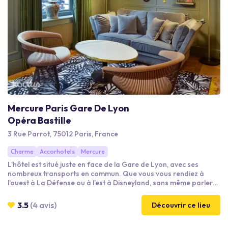
Mercure Paris Gare De Lyon
Opéra Bastille
3 Rue Parrot, 75012 Paris, France
Charme
Accorhotels
Mercure
L'hôtel est situé juste en face de la Gare de Lyon, avec ses
nombreux transports en commun. Que vous vous rendiez à
l'ouest à La Défense ou à l'est à Disneyland, sans même parler
des habituelles destinations touristiques ou professionnelles de
Paris, notre hôtel est idéalement situé. Les lignes directes de
3.5
(4 avis)
Découvrir ce lieu
train et de métro vous permettront d'explorer tout ce que Paris
a à offrir.