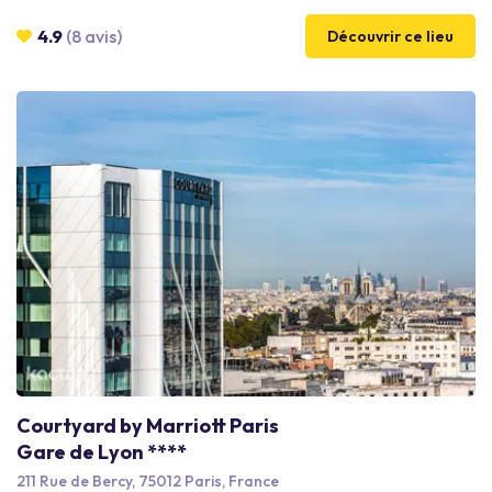
13e, à proximité de la Bibliothèque François Mitterand, notre
établissement se trouve à deux pas du métro Bibliothèque
4.9
(8 avis)
Découvrir ce lieu
François Mitterand et de l'arrêt Avenue de France sur la ligne
T3. Pour tous vos événements, nous proposons également un
service voiturier.
Courtyard by Marriott Paris
Gare de Lyon ****
211 Rue de Bercy, 75012 Paris, France