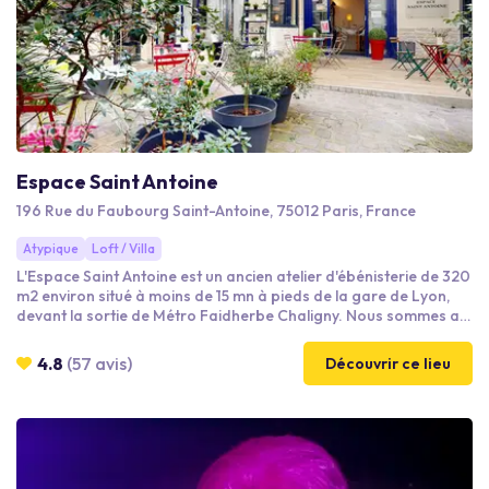
Espace Saint Antoine
196 Rue du Faubourg Saint-Antoine, 75012 Paris, France
Atypique
Loft / Villa
L'Espace Saint Antoine est un ancien atelier d'ébénisterie de 320
m2 environ situé à moins de 15 mn à pieds de la gare de Lyon,
devant la sortie de Métro Faidherbe Chaligny. Nous sommes au
calme au fond d'une cour pavée et arborée. Cette villa / loft
propose 7 salles dont 5 au rez-de-chaussée donnant sur une
4.8
(57 avis)
Découvrir ce lieu
terrasse couverte façon bistrot parisien. A l'étage, nous
proposons un loft de 90 m2 aménagé en appartement, idéales
pour des cocktails. Nous proposons aussi un popup store et un
speakeasy.