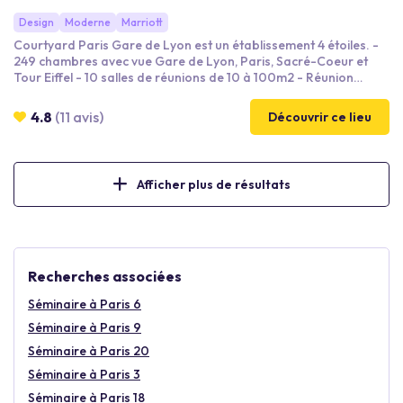
Design
Moderne
Marriott
Courtyard Paris Gare de Lyon est un établissement 4 étoiles. -
249 chambres avec vue Gare de Lyon, Paris, Sacré-Coeur et
Tour Eiffel - 10 salles de réunions de 10 à 100m2 - Réunion
jusqu'à 100 personnes - Cocktail Espace Privatisée -
Privatisation de l'ensemble de l'espace possible : 500 m² Ils nous
4.8
(11 avis)
Découvrir ce lieu
recommandent : Danone, Kronenbourg, Cap Gemini... faites
nous confiance :)
Afficher plus de résultats
Recherches associées
Séminaire à Paris 6
Séminaire à Paris 9
Séminaire à Paris 20
Séminaire à Paris 3
Séminaire à Paris 18