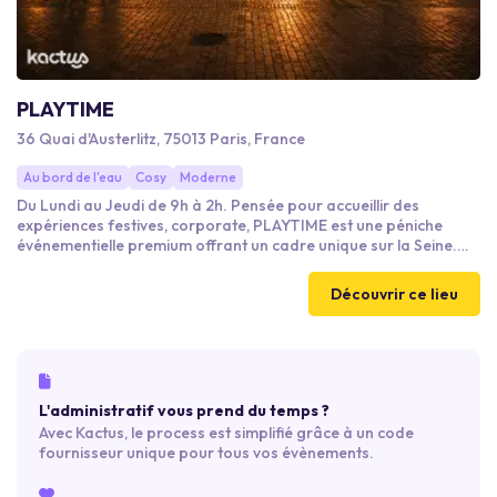
PLAYTIME
36 Quai d'Austerlitz, 75013 Paris, France
Au bord de l'eau
Cosy
Moderne
Du Lundi au Jeudi de 9h à 2h. Pensée pour accueillir des
expériences festives, corporate, PLAYTIME est une péniche
événementielle premium offrant un cadre unique sur la Seine.
Entre élégance parisienne et énergie contemporaine, le lieu se
prête à des formats immersifs à forte désirabilité : soirées,
Découvrir ce lieu
événements de marque, afterworks, DJ sets, dîners
expérientiels ou lancements exclusifs. Grâce à sa configuration
modulable PLAYTIME permet de créer des événements à forte
valeur expérientielle.
L'administratif vous prend du temps ?
Avec Kactus, le process est simplifié grâce à un code
fournisseur unique pour tous vos évènements.