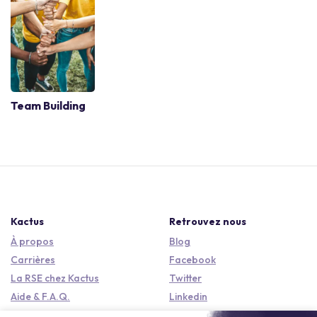
Team Building
Kactus
Retrouvez nous
À propos
Blog
Carrières
Facebook
La RSE chez Kactus
Twitter
Aide & F.A.Q.
Linkedin
Baromètre du Meetings &
Instagram