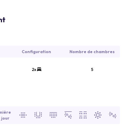
nt
Configuration
Nombre de chambres
2x
5
mière
 jour