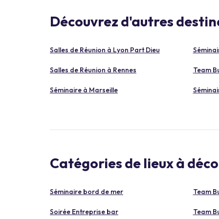
Découvrez d'autres destin
Salles de Réunion à Lyon Part Dieu
Séminai
Salles de Réunion à Rennes
Team Bu
Séminaire à Marseille
Séminair
Catégories de lieux à déco
Séminaire bord de mer
Team Bu
Soirée Entreprise bar
Team Bu