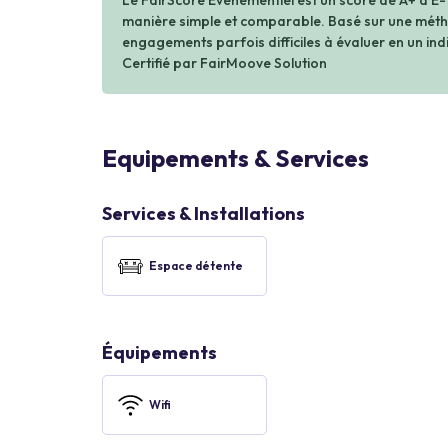
Le FairScore Événementiel est un score de A+ à E-
manière simple et comparable. Basé sur une métho
engagements parfois difficiles à évaluer en un indi
Certifié par FairMoove Solution
Equipements & Services
Services & Installations
Espace détente
Équipements
Wifi