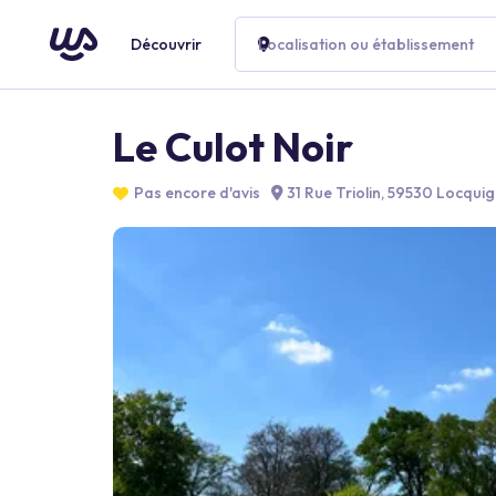
Découvrir
Localisation ou établissement
Le Culot Noir
Pas encore d'avis
31 Rue Triolin, 59530 Locquig