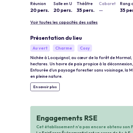
Réunion
Salle en U
Théâtre
Cabaret
Rang d
20 pers.
20 pers.
35 pers.
—
35 pe
Voir toutes les capacités des salles
Présentation du lieu
Au vert
Charme
Cosy
Nichée à Locquignol, au cœur de la forêt de Mormal, 
hectares. Un havre de paix propice à la déconnexion, 
Entourée d’un paysage forestier sans voisinage, la M
en pleine nature.
En savoir plus
Engagements RSE
Cet établissement n'a pas encore obtenu son 