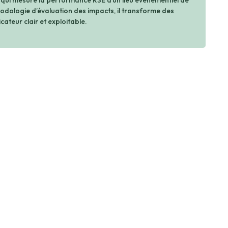
 qui mesure la performance RSE d’un lieu événementiel de
dologie d’évaluation des impacts, il transforme des
cateur clair et exploitable.