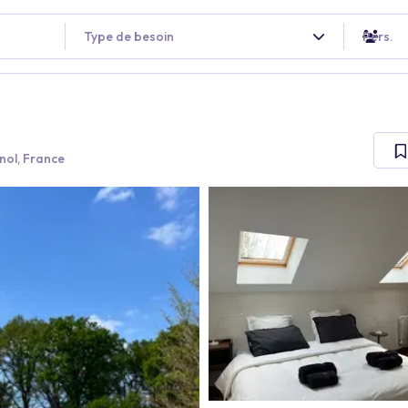
Type de besoin
Pers.
nol, France