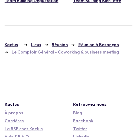
Team Building Dégustation
Team Building Bien-être
Kactus
Lieux
Réunion
Réunion à Besançon
Le Comptoir Général - Coworking & business meeting
Kactus
Retrouvez nous
À propos
Blog
Carrières
Facebook
La RSE chez Kactus
Twitter
Aide & F.A.Q.
Linkedin