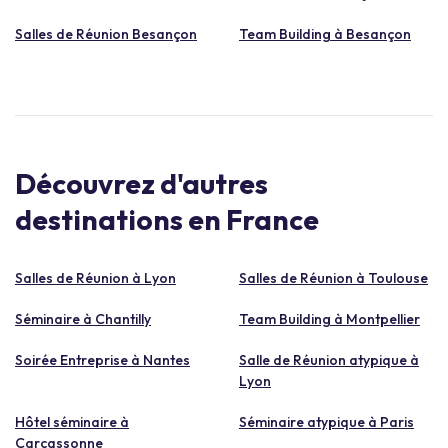
Salles de Réunion Besançon
Team Building à Besançon
Découvrez d'autres
destinations en France
Salles de Réunion à Lyon
Salles de Réunion à Toulouse
Séminaire à Chantilly
Team Building à Montpellier
Soirée Entreprise à Nantes
Salle de Réunion atypique à
Lyon
Hôtel séminaire à
Séminaire atypique à Paris
Carcassonne