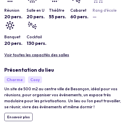
Réunion
Salle en U
Théâtre
Cabaret
Rang d'école
20 pers.
20 pers.
55 pers.
60 pers.
—
Banquet
Cocktail
20 pers.
130 pers.
Voir toutes les capacités des salles
Présentation du lieu
Charme
Cosy
Un site de 500 m2 au centre ville de Besançon, idéal pour vos
réunions, pour organiser vos événements, un espace très
modulaire pour les privatisations. Un lieu ou l’on peut travailler,
se réunir, vivre des événements et même dormir !
En savoir plus