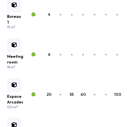
4
-
-
-
-
-
-
Bureau
1
2
15 m
6
-
-
-
-
-
-
Meeting
room
2
18 m
20
-
55
60
-
-
100
Espace
Arcades
2
130 m