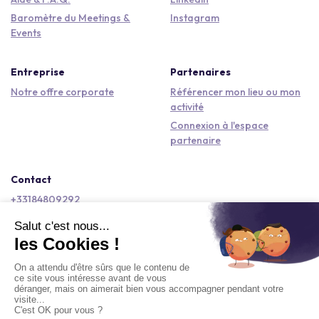
Baromètre du Meetings &
Instagram
Events
Entreprise
Partenaires
Notre offre corporate
Référencer mon lieu ou mon
activité
Connexion à l'espace
partenaire
Contact
+33184809292
hello@kactus.com
Copyright © 2026 Kactus Tous droits réservés
Conditions générales d'utilisation
Mentions légales
Signaler un contenu
Politique de confidentialité