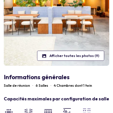
Afficher toutes les photos (9)
Informations générales
Salle de réunion
·
6 Salles
·
4
Chambres dont 1 twin
Capacités maximales par configuration de salle