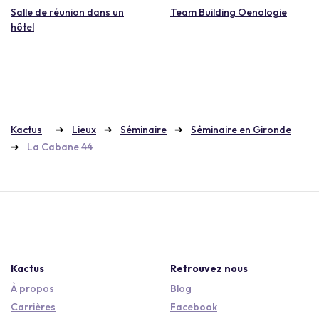
Salle de réunion dans un
Team Building Oenologie
hôtel
Kactus
Lieux
Séminaire
Séminaire en Gironde
La Cabane 44
Kactus
Retrouvez nous
À propos
Blog
Carrières
Facebook