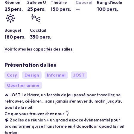
Réunion
Salle en U
Théâtre
Cabaret
Rang d'école
25 pers.
25 pers.
150 pers.
—
100 pers.
Banquet
Cocktail
180 pers.
350 pers.
Voir toutes les capacités des salles
Présentation du lieu
Cosy
Design
Informel
JOST
Quartier animé
🔥 JOST Le Havre, un terrain de jeu pensé pour travailler, se
retrouver, célébrer… sans jamais s’ennuyer du matin jusqu’au
bout de la nuit.
Ce que vous trouvez chez nous 👇
🧠 2 salles de réunion + un grand espace événementiel pour
brainstormer qui se transforme en 💃 dancefloor quand la nuit
tombe