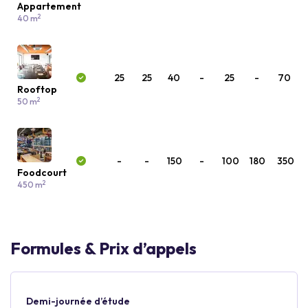
Appartement
2
40 m
25
25
40
-
25
-
70
Rooftop
2
50 m
-
-
150
-
100
180
350
Foodcourt
2
450 m
Formules & Prix d’appels
Demi-journée d’étude