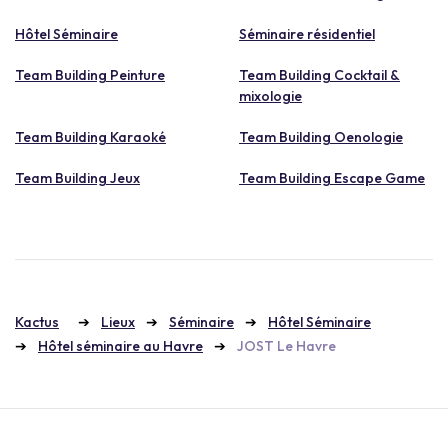
Hôtel Séminaire
Séminaire résidentiel
Team Building Peinture
Team Building Cocktail &
mixologie
Team Building Karaoké
Team Building Oenologie
Team Building Jeux
Team Building Escape Game
Kactus
Lieux
Séminaire
Hôtel Séminaire
Hôtel séminaire au Havre
JOST Le Havre