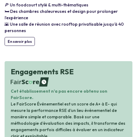
🍕 Un foodcourt stylé & multi-thématiques
🛏️ Des chambres chaleureuses et design pour prolonger
l’expérience
🌇 Une salle de réunion avec rooftop privatisable jusqu’à 40
personnes
En savoir plus
Engagements RSE
waiting
Cet établissement n'a pas encore obtenu son
FairScore.
Le FairScore Événementiel est un score de A+ à E- qui
mesure la performance RSE d’un lieu événementiel de
manière simple et comparable. Basé sur une
méthodologie d’évaluation des impacts, il transforme des
engagements parfois difficiles à évaluer en un indicateur
clair et exploitable.