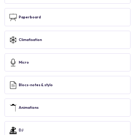
Paperboard
Climatisation
Micro
Blocs-notes & stylo
Animations
DJ