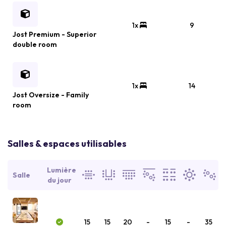
1x
9
Jost Premium - Superior
double room
1x
14
Jost Oversize - Family
room
Salles & espaces utilisables
Lumière
Salle
du jour
15
15
20
-
15
-
35