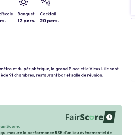
d'école
Banquet
Cocktail
rs.
12 pers.
20 pers.
métro et du périphérique, la grand Place et le Vieux Lille sont
ède 91 chambres, restaurant bar et salle de réunion.
waiting
FairScore.
 qui mesure la performance RSE d’un lieu événementiel de