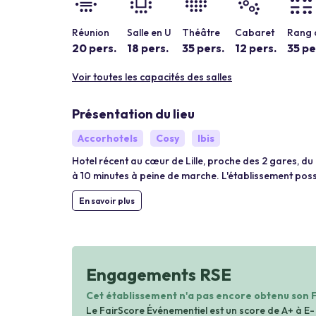
Réunion
Salle en U
Théâtre
Cabaret
Rang 
20 pers.
18 pers.
35 pers.
12 pers.
35 pe
Voir toutes les capacités des salles
Présentation du lieu
Accorhotels
Cosy
Ibis
Hotel récent au cœur de Lille, proche des 2 gares, du 
à 10 minutes à peine de marche. L'établissement poss
En savoir plus
Engagements RSE
Cet établissement n'a pas encore obtenu son 
Le FairScore Événementiel est un score de A+ à E-