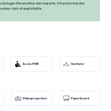
dologie d’évaluation des impacts, il transforme des
cateur clair et exploitable.
Accès PMR
Vestiaire
Vidéoprojecteur
Paperboard