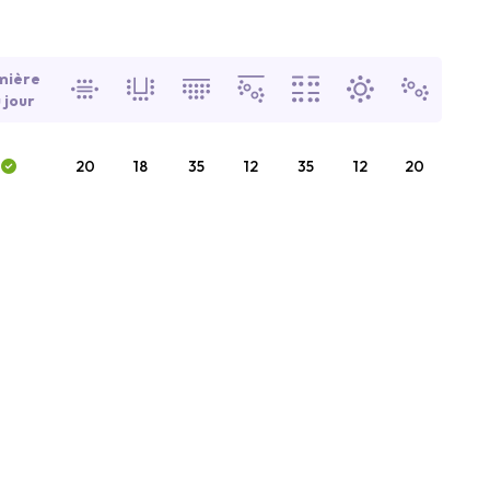
mière
 jour
20
18
35
12
35
12
20