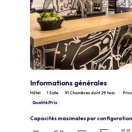
Informations générales
Hôtel
·
1 Salle
·
91
Chambres dont 29 twin
·
Priv
Qualité/Prix
Capacités maximales par configuration 