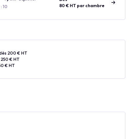
80 € HT par chambre
: 10
dès 200 € HT
 250 € HT
50 € HT