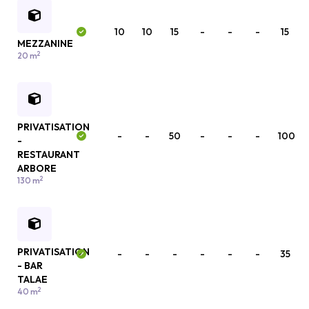
10
10
15
-
-
-
15
MEZZANINE
2
20 m
PRIVATISATION
-
-
50
-
-
-
100
-
RESTAURANT
ARBORE
2
130 m
PRIVATISATION
-
-
-
-
-
-
35
- BAR
TALAE
2
40 m