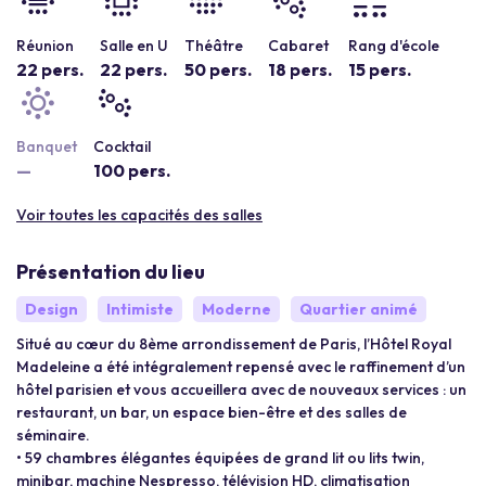
Réunion
Salle en U
Théâtre
Cabaret
Rang d'école
22 pers.
22 pers.
50 pers.
18 pers.
15 pers.
Banquet
Cocktail
—
100 pers.
Voir toutes les capacités des salles
Présentation du lieu
Design
Intimiste
Moderne
Quartier animé
Situé au cœur du 8ème arrondissement de Paris, l’Hôtel Royal
Madeleine a été intégralement repensé avec le raffinement d’un
hôtel parisien et vous accueillera avec de nouveaux services : un
restaurant, un bar, un espace bien-être et des salles de
séminaire.
• 59 chambres élégantes équipées de grand lit ou lits twin,
minibar, machine Nespresso, télévision HD, climatisation