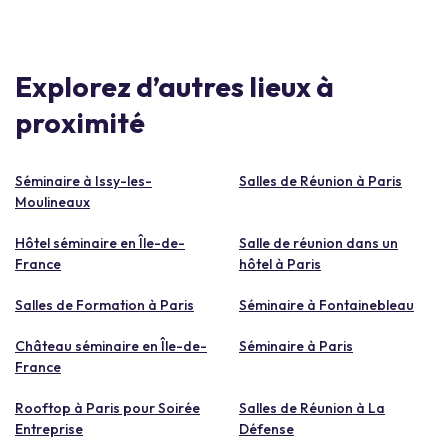
Explorez d’autres lieux à
proximité
Séminaire à Issy-les-
Salles de Réunion à Paris
Moulineaux
Hôtel séminaire en Île-de-
Salle de réunion dans un
France
hôtel à Paris
Salles de Formation à Paris
Séminaire à Fontainebleau
Château séminaire en Île-de-
Séminaire à Paris
France
Rooftop à Paris pour Soirée
Salles de Réunion à La
Entreprise
Défense