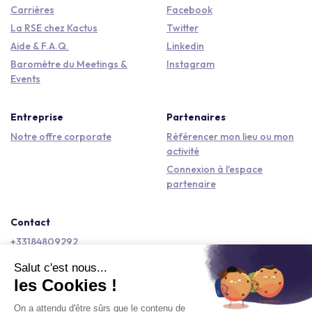
Carrières
Facebook
La RSE chez Kactus
Twitter
Aide & F.A.Q.
Linkedin
Baromètre du Meetings &
Instagram
Events
Entreprise
Partenaires
Notre offre corporate
Référencer mon lieu ou mon
activité
Connexion à l'espace
partenaire
Contact
+33184809292
hello@kactus.com
Copyright © 2026 Kactus Tous droits réservés