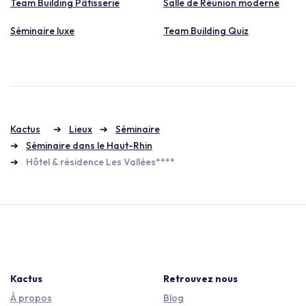
Team Building Pâtisserie
Salle de Réunion moderne
Séminaire luxe
Team Building Quiz
Kactus
Lieux
Séminaire
Séminaire dans le Haut-Rhin
Hôtel & résidence Les Vallées****
Kactus
Retrouvez nous
À propos
Blog