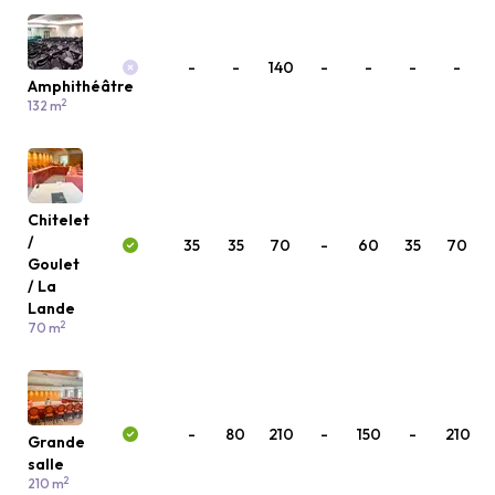
-
-
140
-
-
-
-
Amphithéâtre
2
132 m
Chitelet
/
35
35
70
-
60
35
70
Goulet
/ La
Lande
2
70 m
-
80
210
-
150
-
210
Grande
salle
2
210 m