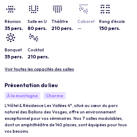
Réunion
Salle en U
Théâtre
Cabaret
Rang d'école
35 pers.
80 pers.
210 pers.
—
150 pers.
Banquet
Cocktail
35 pers.
210 pers.
Voir toutes les capacités des salles
Présentation du lieu
À la montagne
Charme
L'Hôtel & Résidence Les Vallées 4*, situé au cœur du parc
naturel des Ballons des Vosges, offre un environnement
exceptionnel pour vos séminaires. Nos 7 salles modulables,
dont un amphithéâtre de 140 places, sont équipées pour tous
vos besoins.