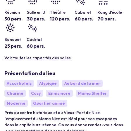
Réunion
Salle en U
Théâtre
Cabaret
Rang d'école
30 pers.
30 pers.
120 pers.
60 pers.
70 pers.
Banquet
Cocktail
25 pers.
60 pers.
Voir toutes les capacités des salles
Présentation du lieu
Accorhotels
Atypique
Au bord de la mer
Charme
Cosy
Ennismore
Mama Shelter
Moderne
Quartier animé
Près du centre historique et du Vieux-Port de Nice,
l’emplacement du Mama Nice est idéal pour vos escapades
dans la capitale azuréenne. On vous donne rendez-vous dans