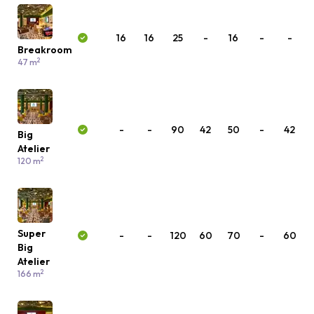
16
16
25
-
16
-
-
Breakroom
2
47 m
-
-
90
42
50
-
42
Big
Atelier
2
120 m
Super
-
-
120
60
70
-
60
Big
Atelier
2
166 m