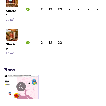
12
12
20
-
-
-
-
Studio
1
2
20 m
12
12
20
-
-
-
-
Studio
2
2
20 m
Plans