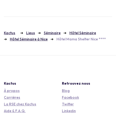
Kactus
Lieux
Séminaire
Hôtel Séminaire
Hôtel Séminaire à Nice
Hôtel Mama Shelter Nice ****
Kactus
Retrouvez nous
À propos
Blog
Carrières
Facebook
La RSE chez Kactus
Twitter
Aide & F.A.Q.
Linkedin