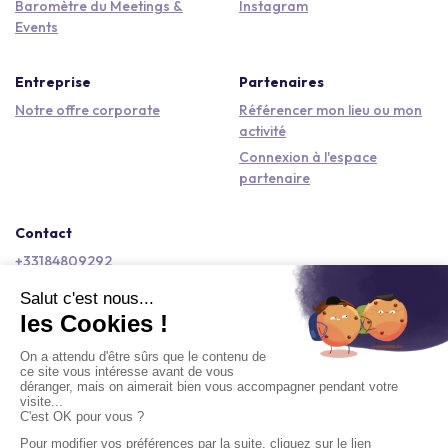
Baromètre du Meetings &
Instagram
Events
Entreprise
Partenaires
Notre offre corporate
Référencer mon lieu ou mon
activité
Connexion à l'espace
partenaire
Contact
+33184809292
hello@kactus.com
Copyright © 2026 Kactus Tous droits réservés
Conditions générales d'utilisation
Mentions légales
Signaler un contenu
Politique de confidentialité
Accessibilité : non conforme