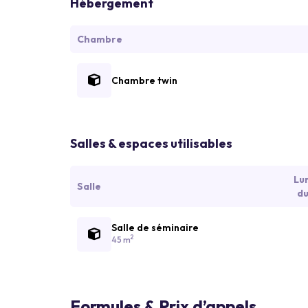
Hébergement
Chambre
Chambre twin
Salles & espaces utilisables
Lu
Salle
du
Salle de séminaire
2
45 m
Formules & Prix d’appels