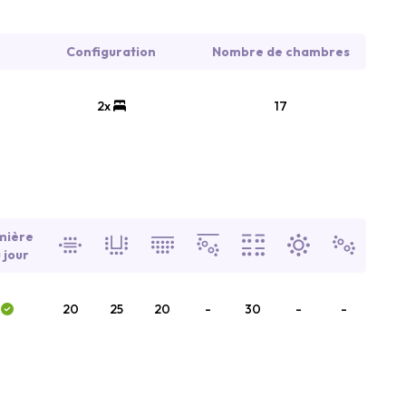
Configuration
Nombre de chambres
2x
17
mière
 jour
20
25
20
-
30
-
-