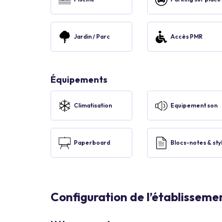
Jardin / Parc
Accès PMR
Équipements
Climatisation
Equipement son
Paperboard
Blocs-notes & sty
Configuration de l’établisseme