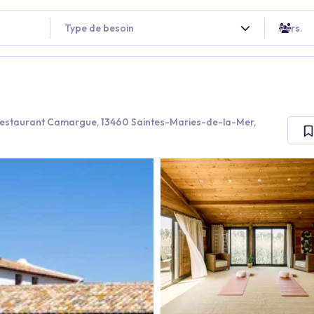
Type de besoin
Pers.
& Restaurant Camargue, 13460 Saintes-Maries-de-la-Mer,