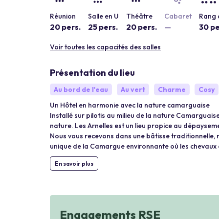
Réunion
Salle en U
Théâtre
Cabaret
Rang 
20 pers.
25 pers.
20 pers.
—
30 pe
Voir toutes les capacités des salles
Présentation du lieu
Au bord de l'eau
Au vert
Charme
Cosy
Un Hôtel en harmonie avec la nature camarguaise
Installé sur pilotis au milieu de la nature Camarguaise,
nature. Les Arnelles est un lieu propice au dépayseme
Nous vous recevons dans une bâtisse traditionnelle, ra
unique de la Camargue environnante où les chevaux e
En savoir plus
Engagements RSE