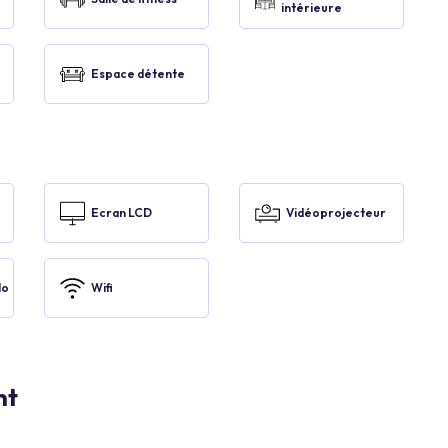
intérieure
Espace détente
Ecran LCD
Vidéoprojecteur
lo
Wifi
nt