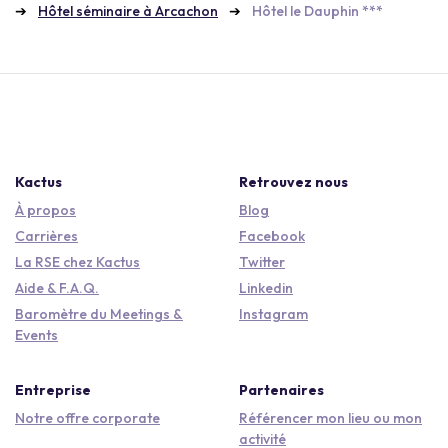
Hôtel séminaire à Arcachon
Hôtel le Dauphin ***
Kactus
Retrouvez nous
À propos
Blog
Carrières
Facebook
La RSE chez Kactus
Twitter
Aide & F.A.Q.
Linkedin
Baromètre du Meetings &
Instagram
Events
Entreprise
Partenaires
Notre offre corporate
Référencer mon lieu ou mon
activité