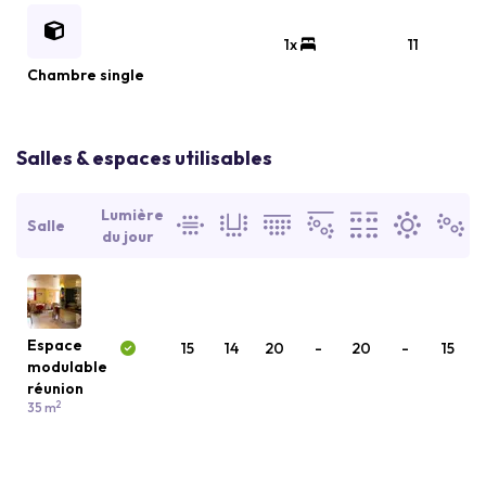
1x
11
Chambre single
Salles & espaces utilisables
Lumière
Salle
du jour
Espace
15
14
20
-
20
-
15
modulable
réunion
2
35 m