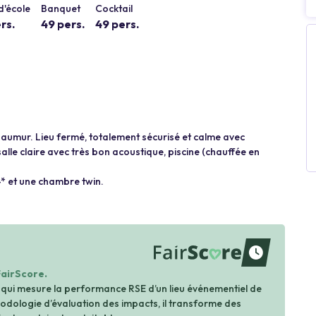
d'école
Banquet
Cocktail
rs.
49 pers.
49 pers.
Saumur. Lieu fermé, totalement sécurisé et calme avec
salle claire avec très bon acoustique, piscine (chauffée en
* et une chambre twin.
waiting
FairScore.
 qui mesure la performance RSE d’un lieu événementiel de
dologie d’évaluation des impacts, il transforme des