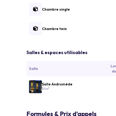
Chambre single
Chambre twin
Salles & espaces utilisables
Lu
Salle
du
Salle Andromède
2
51 m
Formules & Prix d’appels