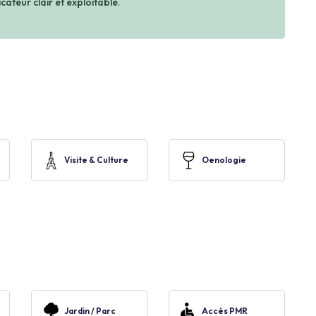
cateur clair et exploitable.
Visite & Culture
Oenologie
Jardin / Parc
Accès PMR