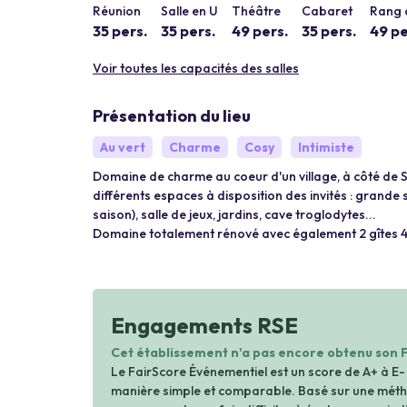
Réunion
Salle en U
Théâtre
Cabaret
Rang 
35 pers.
35 pers.
49 pers.
35 pers.
49 pe
Voir toutes les capacités des salles
Présentation du lieu
Au vert
Charme
Cosy
Intimiste
Domaine de charme au coeur d'un village, à côté de 
différents espaces à disposition des invités : grande 
saison), salle de jeux, jardins, cave troglodytes...
Domaine totalement rénové avec également 2 gîtes 4
Engagements RSE
Cet établissement n'a pas encore obtenu son 
Le FairScore Événementiel est un score de A+ à E-
manière simple et comparable. Basé sur une métho