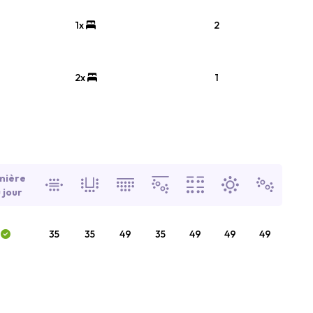
1x
2
2x
1
mière
 jour
35
35
49
35
49
49
49