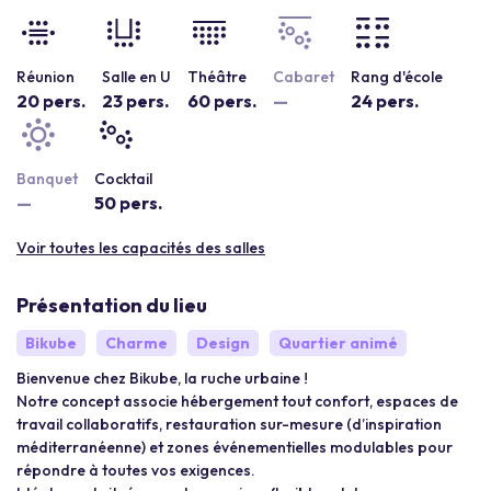
Réunion
Salle en U
Théâtre
Cabaret
Rang d'école
20 pers.
23 pers.
60 pers.
—
24 pers.
Banquet
Cocktail
—
50 pers.
Voir toutes les capacités des salles
Présentation du lieu
Bikube
Charme
Design
Quartier animé
Bienvenue chez Bikube, la ruche urbaine !
Notre concept associe hébergement tout confort, espaces de
travail collaboratifs, restauration sur-mesure (d’inspiration
méditerranéenne) et zones événementielles modulables pour
répondre à toutes vos exigences.