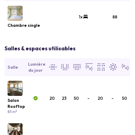
1x
88
Chambre single
Salles & espaces utilisables
Lumière
Salle
du jour
20
23
50
-
20
-
50
Salon
Rooftop
2
85 m