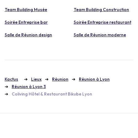
Team Building Musée
Team Building Construction
Soirée Entreprise bar
Soirée Entreprise restaurant
Salle de Réunion design
Salle de Réunion moderne
Kactus
Lieux
Réunion
Réunion à Lyon
Réunion à Lyon 3
Coliving Hôtel & Restaurant Bikube Lyon