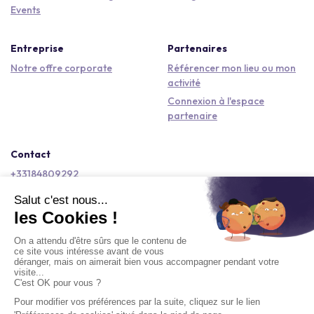
Events
Entreprise
Partenaires
Notre offre corporate
Référencer mon lieu ou mon
activité
Connexion à l'espace
partenaire
Contact
+33184809292
hello@kactus.com
Copyright © 2026 Kactus Tous droits réservés
Conditions générales d'utilisation
Mentions légales
Signaler un contenu
Politique de confidentialité
Accessibilité : non conforme