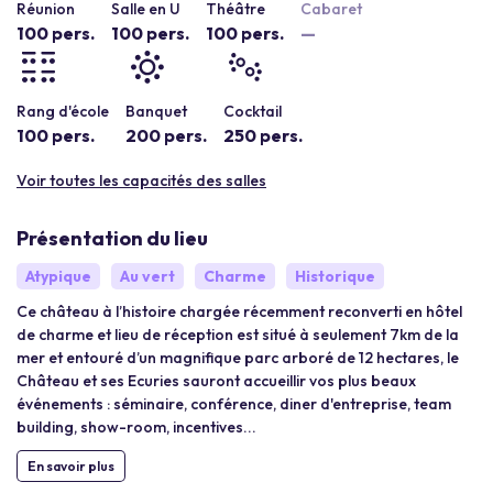
Réunion
Salle en U
Théâtre
Cabaret
100 pers.
100 pers.
100 pers.
—
Rang d'école
Banquet
Cocktail
100 pers.
200 pers.
250 pers.
Voir toutes les capacités des salles
Présentation du lieu
Atypique
Au vert
Charme
Historique
Ce château à l’histoire chargée récemment reconverti en hôtel
de charme et lieu de réception est situé à seulement 7km de la
mer et entouré d’un magnifique parc arboré de 12 hectares, le
Château et ses Ecuries sauront accueillir vos plus beaux
événements : séminaire, conférence, diner d'entreprise, team
building, show-room, incentives...
En savoir plus