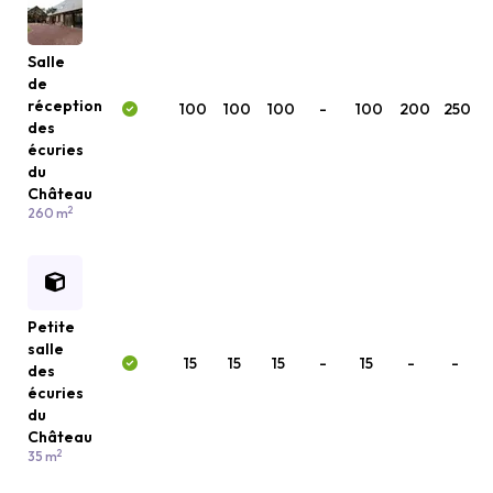
Salle
de
réception
100
100
100
-
100
200
250
des
écuries
du
Château
2
260 m
Petite
salle
15
15
15
-
15
-
-
des
écuries
du
Château
2
35 m