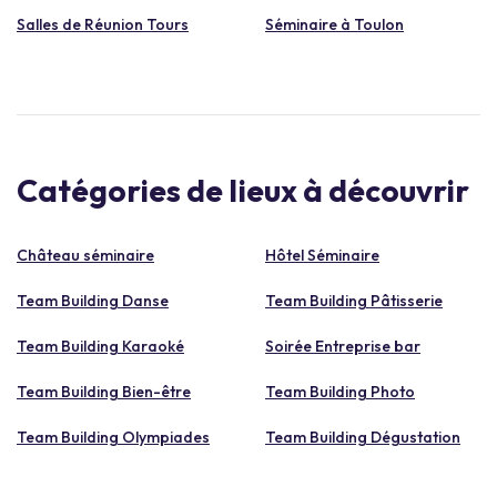
Salles de Réunion Tours
Séminaire à Toulon
Catégories de lieux à découvrir
Château séminaire
Hôtel Séminaire
Team Building Danse
Team Building Pâtisserie
Team Building Karaoké
Soirée Entreprise bar
Team Building Bien-être
Team Building Photo
Team Building Olympiades
Team Building Dégustation