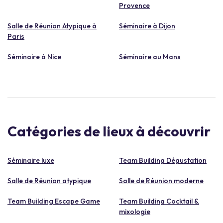
Provence
Salle de Réunion Atypique à
Séminaire à Dijon
Paris
Séminaire à Nice
Séminaire au Mans
Catégories de lieux à découvrir
Séminaire luxe
Team Building Dégustation
Salle de Réunion atypique
Salle de Réunion moderne
Team Building Escape Game
Team Building Cocktail &
mixologie