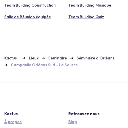
Team Building Construction
Team Building Musique
Salle de Réunion équipée
Team Building Quiz
Kactus
Lieux
Séminaire
Séminaire à Orléans
Campanile Orléans Sud - La Source
Kactus
Retrouvez nous
À propos
Blog