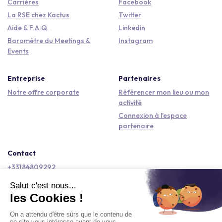
Carrières
Facebook
La RSE chez Kactus
Twitter
Aide & F.A.Q.
Linkedin
Baromètre du Meetings &
Instagram
Events
Entreprise
Partenaires
Notre offre corporate
Référencer mon lieu ou mon
activité
Connexion à l'espace
partenaire
Contact
+33184809292
hello@kactus.com
Copyright © 2026 Kactus Tous droits réservés