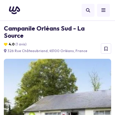
Campanile Orléans Sud - La
Source
4.0
(1 avis)
326 Rue Châteaubriand, 45100 Orléans, France