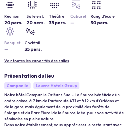
Réunion
Salle en U
Théâtre
Cabaret
Rang d'école
20 pers.
20 pers.
35 pers.
—
30 pers.
Banquet
Cocktail
—
35 pers.
Voir toutes les capacités des salles
Présentation du lieu
Campanile
Louvre Hotels Group
Notre hôtel Campanile Orléans Sud – La Source bénéficie d’un
cadre calme, à 7 km de l’autoroute A71 et à 12 km d’Orléans et
de la gare, mais également de la proximité des forêts de
Sologne et du Parc Floral de la Source, idéal pour vos activité de
séminaire en pleine nature.
Dans notre établissement, vous apprécierez le restaurant avec