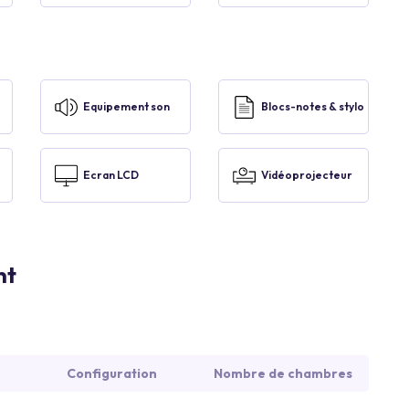
Equipement son
Blocs-notes & stylo
Ecran LCD
Vidéoprojecteur
nt
Configuration
Nombre de chambres