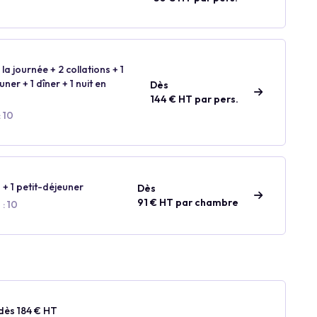
la journée + 2 collations + 1
ner + 1 dîner + 1 nuit en
Dès
144 € HT par pers.
 10
 + 1 petit-déjeuner
Dès
91 € HT par chambre
: 10
dès 184 € HT