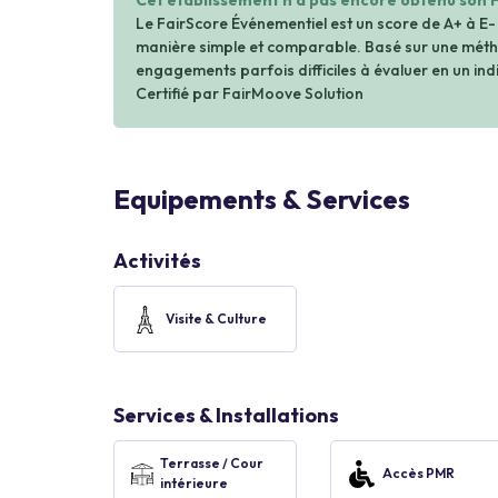
Cet établissement n'a pas encore obtenu son 
Le FairScore Événementiel est un score de A+ à E-
manière simple et comparable. Basé sur une métho
engagements parfois difficiles à évaluer en un indi
Certifié par FairMoove Solution
Equipements & Services
Activités
Visite & Culture
Services & Installations
Terrasse / Cour
Accès PMR
intérieure