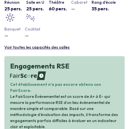
Réunion
Salle en U
Théâtre
Cabaret
Rang d'école
25 pers.
25 pers.
60 pers.
—
35 pers.
Banquet
Cocktail
—
—
Voir toutes les capacités des salles
Engagements RSE
waiting
Cet établissement n'a pas encore obtenu son
FairScore.
Le FairScore Événementiel est un score de A+ à E- qui
mesure la performance RSE d’un lieu événementiel de
manière simple et comparable. Basé sur une
méthodologie d’évaluation des impacts, il transforme des
engagements parfois difficiles à évaluer en un indicateur
clair et exploitable.