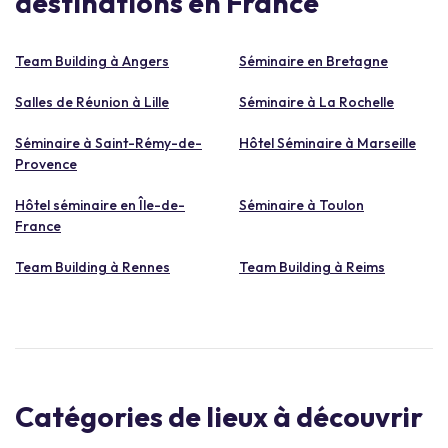
destinations en France
Team Building à Angers
Séminaire en Bretagne
Salles de Réunion à Lille
Séminaire à La Rochelle
Séminaire à Saint-Rémy-de-
Hôtel Séminaire à Marseille
Provence
Hôtel séminaire en Île-de-
Séminaire à Toulon
France
Team Building à Rennes
Team Building à Reims
Catégories de lieux à découvrir