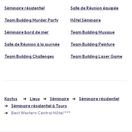
Séminaire résidentiel
Salle de Réunion équipée
Team Building Murder Party
Hôtel Séminaire
Séminaire bord de mer
Team Building Musique
Salle de Réunion à la journée
Team Building Peinture
Team Building Challenges
Team Building Laser Game
Kactus
Lieux
Séminaire
Séminaire résidentiel
Séminaire résidentiel à Tours
Best Western Central Hôtel ***