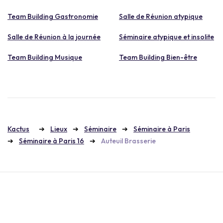
Team Building Gastronomie
Salle de Réunion atypique
Salle de Réunion à la journée
Séminaire atypique et insolite
Team Building Musique
Team Building Bien-être
Kactus
Lieux
Séminaire
Séminaire à Paris
Séminaire à Paris 16
Auteuil Brasserie