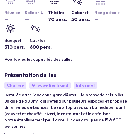
Réunion
Salle en U
Théâtre
Cabaret
Rang d'école
—
—
70 pers.
50 pers.
—
Banquet
Cocktail
310 pers.
600 pers.
Voir toutes les capacités des salles
Présentation du lieu
Charme
Groupe Bertrand
Informel
Installée dans l'ancienne gare d'Auteuil, la brasserie est un lieu
unique de 600m², qui s’étend sur plusieurs espaces et propose
différentes ambiances : Le rooftop avec son bar indépendant
(couvert et chauffé l’hiver), le restaurant et le café-bar.
Notre établissement peut acceuillir des groupes de 15 à 600
personnes.