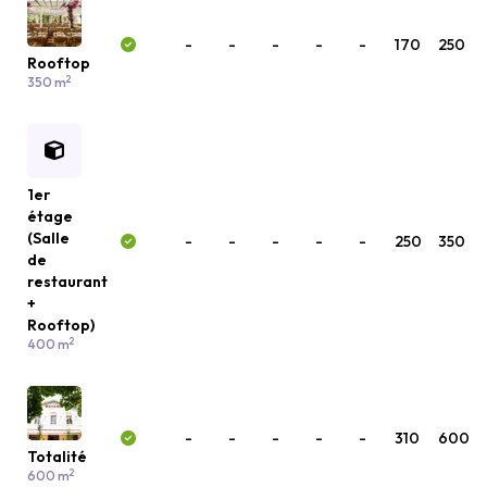
-
-
-
-
-
170
250
Rooftop
2
350 m
1er
étage
(Salle
-
-
-
-
-
250
350
de
restaurant
+
Rooftop)
2
400 m
-
-
-
-
-
310
600
Totalité
2
600 m