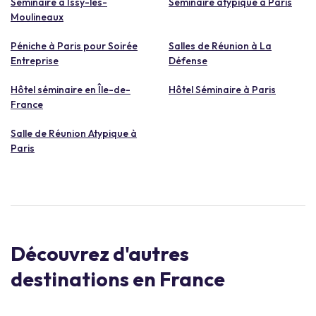
Séminaire à Issy-les-
Séminaire atypique à Paris
Moulineaux
Péniche à Paris pour Soirée
Salles de Réunion à La
Entreprise
Défense
Hôtel séminaire en Île-de-
Hôtel Séminaire à Paris
France
Salle de Réunion Atypique à
Paris
Découvrez d'autres
destinations en France