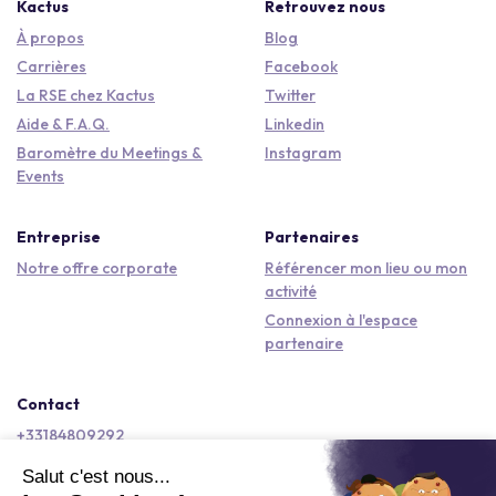
Kactus
Retrouvez nous
À propos
Blog
Carrières
Facebook
La RSE chez Kactus
Twitter
Aide & F.A.Q.
Linkedin
Baromètre du Meetings &
Instagram
Events
Entreprise
Partenaires
Notre offre corporate
Référencer mon lieu ou mon
activité
Connexion à l'espace
partenaire
Contact
+33184809292
hello@kactus.com