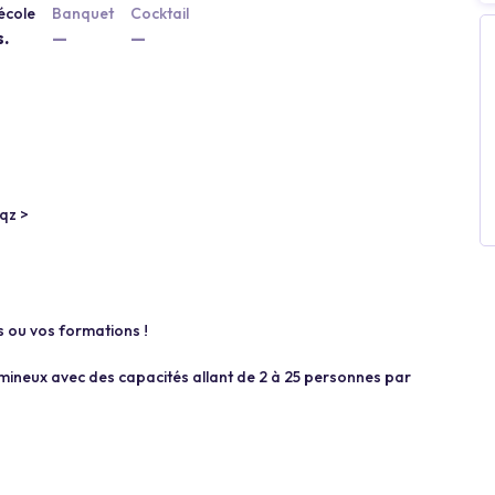
école
Banquet
Cocktail
s.
—
—
Vqz >
s ou vos formations !
mineux avec des capacités allant de 2 à 25 personnes par