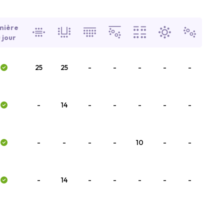
mière
 jour
25
25
-
-
-
-
-
-
14
-
-
-
-
-
-
-
-
-
10
-
-
-
14
-
-
-
-
-