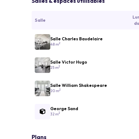
Salles & espaces utilisables
Lu
Salle
du
Salle Charles Baudelaire
2
48 m
Salle Victor Hugo
2
25 m
Salle William Shakespeare
2
20 m
George Sand
2
32 m
Plans