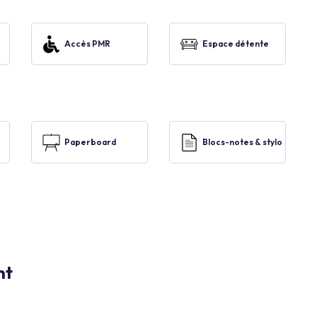
Accès PMR
Espace détente
Paperboard
Blocs-notes & stylo
nt