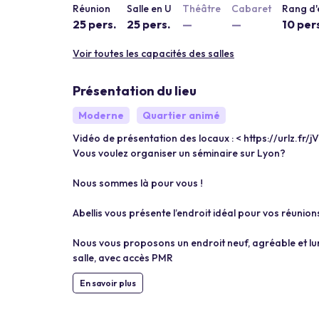
Réunion
Salle en U
Théâtre
Cabaret
Rang d'
25 pers.
25 pers.
—
—
10 per
Voir toutes les capacités des salles
Présentation du lieu
Moderne
Quartier animé
Vidéo de présentation des locaux : < https://urlz.fr/j
Vous voulez organiser un séminaire sur Lyon?
Nous sommes là pour vous !
Abellis vous présente l’endroit idéal pour vos réunion
Nous vous proposons un endroit neuf, agréable et lu
salle, avec accès PMR
En savoir plus