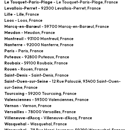
Le Touquet-Paris-Plage
- Le Touquet-Paris-Plage, France
Levallois-Perret
- 92300 Levallois-Perret, France
Lille
- Lille, France
Loos
- Loos, France
Marcq-en-Barœul
- 59700 Marcq-en-Barœul, France
Meudon
- Meudon, France
Montreuil
- 93100 Montreuil, France
Nanterre
- 92000 Nanterre, France
Paris
- Paris, France
Puteaux
- 92800 Puteaux, France
Roubaix
- 59100 Roubaix, France
Rouen
- Rouen, France
Saint-Denis
- Saint-Denis, France
Saint-Ouen-sur-Seine
- 12 Rue Palouzié, 93400 Saint-Ouen-
sur-Seine, France
Tourcoing
- 59200 Tourcoing, France
Valenciennes
- 59300 Valenciennes, France
Vernon
- Vernon, France
Versailles
- 78000 Versailles, France
Villeneuve-d'Ascq
- Villeneuve-d'Ascq, France
Wasquehal
- Wasquehal, France
Wasquehal
- 78 Rue Henri Jovenaux, 59290 Wasquehal, France