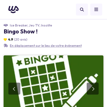
Ice Breaker, Jeu TV, Insolite
Bingo Show !
4.9
(20 avis)
En déplacement sur le lieu de votre événement