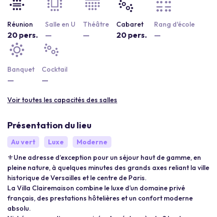
Réunion
Salle en U
Théâtre
Cabaret
Rang d'école
20 pers.
—
—
20 pers.
—
Banquet
Cocktail
—
—
Voir toutes les capacités des salles
Présentation du lieu
Au vert
Luxe
Moderne
⚜️Une adresse d’exception pour un séjour haut de gamme, en
pleine nature, à quelques minutes des grands axes reliant la ville
historique de Versailles et le centre de Paris.
La Villa Clairemaison combine le luxe d’un domaine privé
français, des prestations hôtelières et un confort moderne
absolu.