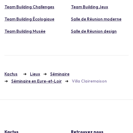
Team Building Challenges
Team Building Jeux
Team Building Écologique
Salle de Réunion moderne
Team Building Musée
Salle de Réunion design
Kactus
Lieux
Séminaire
Séminaire en Eure-et-Loir
Villa Clairemaison
Kactus
Retrouvez nous