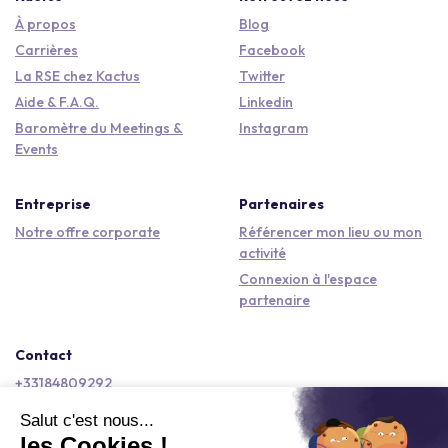
À propos
Blog
Carrières
Facebook
La RSE chez Kactus
Twitter
Aide & F.A.Q.
Linkedin
Baromètre du Meetings &
Instagram
Events
Entreprise
Partenaires
Notre offre corporate
Référencer mon lieu ou mon
activité
Connexion à l'espace
partenaire
Contact
+33184809292
hello@kactus.com