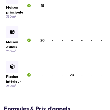
15
-
-
-
-
-
-
Maison
principale
2
350 m
20
-
-
-
-
-
-
Maison
d'amis
2
250 m
-
-
-
20
-
-
-
Piscine
intérieur
2
250 m
Formules & Prix d’appels