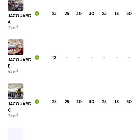
25
25
30
30
25
18
50
JACQUARD
A
2
75 m
12
-
-
-
-
-
-
JACQUARD
B
2
45 m
25
25
30
30
25
18
50
JACQUARD
C
2
75 m