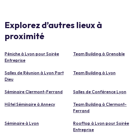
Explorez d’autres lieux à
proximité
Péniche à Lyon pour Soirée
Team Building à Grenoble
Entreprise
Salles de Réunion à Lyon Part
Team Building à Lyon
Dieu
Séminaire Clermont-Ferrand
Salles de Conférence Lyon
Hôtel Séminaire à Annecy
Team Building à Clermont-
Ferrand
Séminaire à Lyon
Rooftop à Lyon pour Soirée
Entreprise