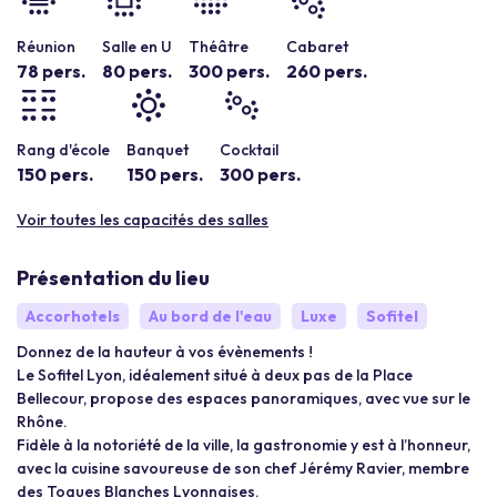
Réunion
Salle en U
Théâtre
Cabaret
78 pers.
80 pers.
300 pers.
260 pers.
Rang d'école
Banquet
Cocktail
150 pers.
150 pers.
300 pers.
Voir toutes les capacités des salles
Présentation du lieu
Accorhotels
Au bord de l'eau
Luxe
Sofitel
Donnez de la hauteur à vos évènements !
Le Sofitel Lyon, idéalement situé à deux pas de la Place
Bellecour, propose des espaces panoramiques, avec vue sur le
Rhône.
Fidèle à la notoriété de la ville, la gastronomie y est à l’honneur,
avec la cuisine savoureuse de son chef Jérémy Ravier, membre
des Toques Blanches Lyonnaises.