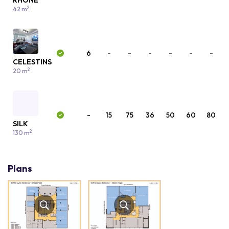
RHONE
2
42 m
6
-
-
-
-
-
-
CELESTINS
2
20 m
-
15
75
36
50
60
80
SILK
2
130 m
Plans