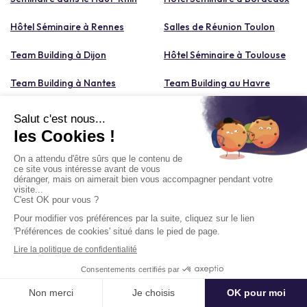
Hôtel Séminaire à Rennes
Salles de Réunion Toulon
Team Building à Dijon
Hôtel Séminaire à Toulouse
Team Building à Nantes
Team Building au Havre
Catégories de lieux à découvrir
Soirée Entreprise bar
Team Building Photo
Team Building Cocktail &
Team Building Karaoké
Demander un devis
mixologie
Délai moyen de réponse : Moins d'un jour ouvré
Team Building Innovant
Team Building Cuisine