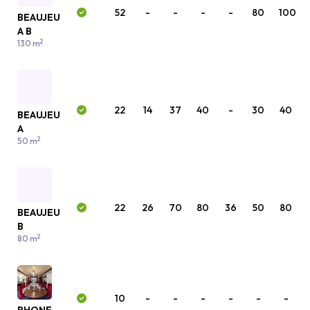
52
-
-
-
-
80
100
BEAUJEU
A B
2
130 m
22
14
37
40
-
30
40
BEAUJEU
A
2
50 m
22
26
70
80
36
50
80
BEAUJEU
B
2
80 m
10
-
-
-
-
-
-