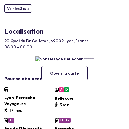
Voir les 3 avis
Localisation
20 Quai du Dr Gailleton, 69002 Lyon, France
08:00 - 00:00
Ouvrir la carte
Pour se déplacer
A
D
Lyon-Perrache-
Bellecour
Voyageurs
5 min.
17 min.
T1
T1
T2
Rue de l'Université
Perrache