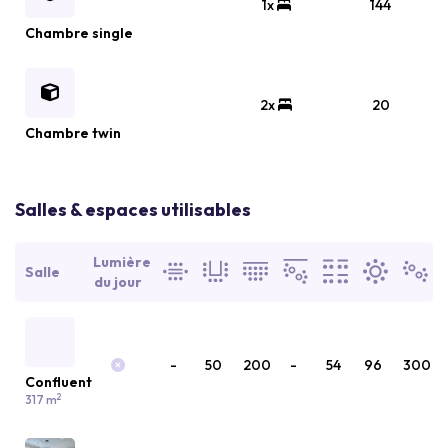
1x
144
Chambre single
2x
20
Chambre twin
Salles & espaces utilisables
Lumière
Salle
du jour
-
50
200
-
54
96
300
Confluent
2
317 m