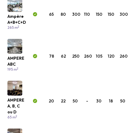
65
80
300
110
150
150
300
Ampère
A+B+C+D
2
265 m
78
62
250
260
105
120
260
AMPERE
ABC
2
195 m
AMPERE
20
22
50
-
30
18
50
A, B, C
ou D
2
65 m