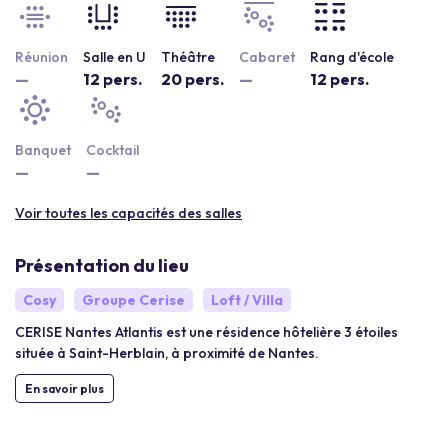
Réunion
Salle en U
Théâtre
Cabaret
Rang d'école
—
12 pers.
20 pers.
—
12 pers.
Banquet
Cocktail
—
—
Voir toutes les capacités des salles
Présentation du lieu
Cosy
Groupe Cerise
Loft / Villa
CERISE Nantes Atlantis est une résidence hôtelière 3 étoiles
située à Saint-Herblain, à proximité de Nantes.
En savoir plus