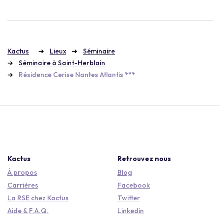
Kactus
Lieux
Séminaire
Séminaire à Saint-Herblain
Résidence Cerise Nantes Atlantis ***
Kactus
Retrouvez nous
À propos
Blog
Carrières
Facebook
La RSE chez Kactus
Twitter
Aide & F.A.Q.
Linkedin