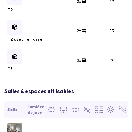
2x
17
T2
2x
13
T2 avec Terrasse
3x
7
T3
Salles & espaces utilisables
Lumière
Salle
du jour