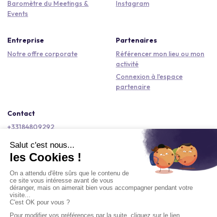
Baromètre du Meetings &
Instagram
Events
Entreprise
Partenaires
Notre offre corporate
Référencer mon lieu ou mon
activité
Connexion à l'espace
partenaire
Contact
+33184809292
hello@kactus.com
Copyright © 2026 Kactus Tous droits réservés
Conditions générales d'utilisation
Mentions légales
Signaler un contenu
Politique de confidentialité
Accessibilité : non conforme