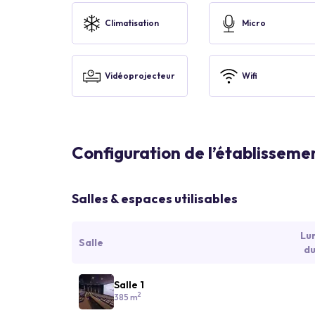
Climatisation
Micro
Vidéoprojecteur
Wifi
Configuration de l’établisseme
Salles & espaces utilisables
Lu
Salle
du
Salle 1
2
385 m