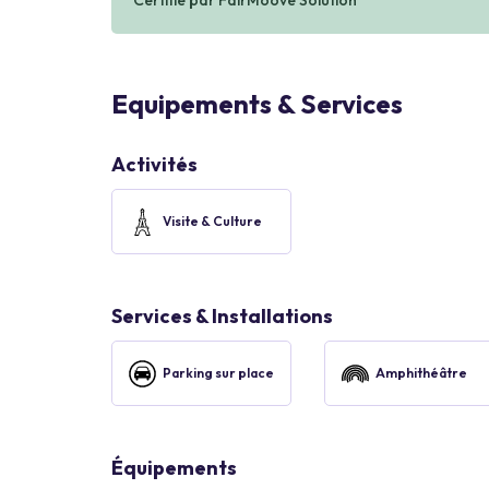
Certifié par FairMoove Solution
Equipements & Services
Activités
Visite & Culture
Services & Installations
Parking sur place
Amphithéâtre
Équipements