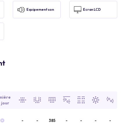
Equipement son
Ecran LCD
nt
mière
 jour
-
-
385
-
-
-
-