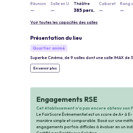
Réunion
Salle en U
Théâtre
Cabaret
Rang d
—
—
385 pers.
—
—
Voir toutes les capacités des salles
Présentation du lieu
Quartier animé
Superbe Cinéma, de 9 salles dont une salle IMAX de 37
En savoir plus
Engagements RSE
Cet établissement n'a pas encore obtenu son 
Le FairScore Événementiel est un score de A+ à E-
manière simple et comparable. Basé sur une métho
engagements parfois difficiles à évaluer en un indi