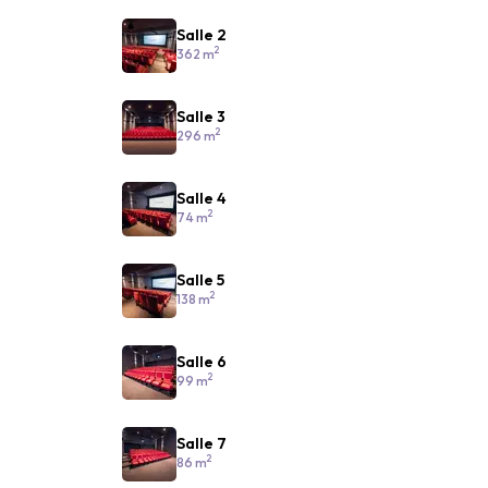
Salle 2
2
362 m
Salle 3
2
296 m
Salle 4
2
74 m
Salle 5
2
138 m
Salle 6
2
99 m
Salle 7
2
86 m