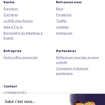
Kactus
Retrouvez nous
À propos
Blog
Carrières
Facebook
La RSE chez Kactus
Twitter
Aide & F.A.Q.
Linkedin
Baromètre du Meetings &
Instagram
Events
Entreprise
Partenaires
Notre offre corporate
Référencer mon lieu ou mon
activité
Connexion à l'espace
partenaire
Contact
+33184809292
hello@kactus.com