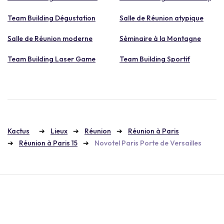
Team Building Dégustation
Salle de Réunion atypique
Salle de Réunion moderne
Séminaire à la Montagne
Team Building Laser Game
Team Building Sportif
Kactus
Lieux
Réunion
Réunion à Paris
Réunion à Paris 15
Novotel Paris Porte de Versailles