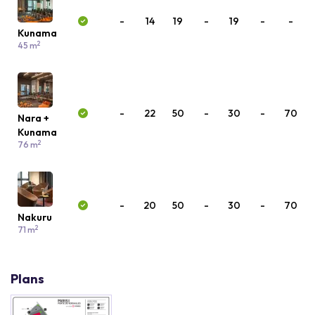
-
14
19
-
19
-
-
Kunama
2
45 m
-
22
50
-
30
-
70
Nara +
Kunama
2
76 m
-
20
50
-
30
-
70
Nakuru
2
71 m
Plans