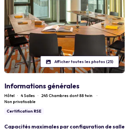
Afficher toutes les photos (25)
Informations générales
Hôtel
·
4 Salles
·
245
Chambres dont 88 twin
·
Non privatisable
Certification RSE
Capacités maximales par configuration de salle