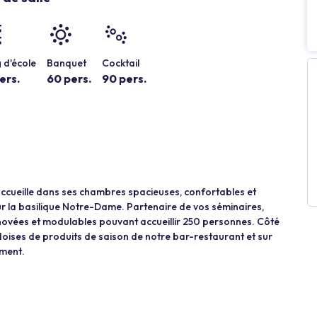
 d'école
Banquet
Cocktail
ers.
60 pers.
90 pers.
ccueille dans ses chambres spacieuses, confortables et
ur la basilique Notre-Dame. Partenaire de vos séminaires,
énovées et modulables pouvant accueillir 250 personnes. Côté
doises de produits de saison de notre bar-restaurant et sur
ement.