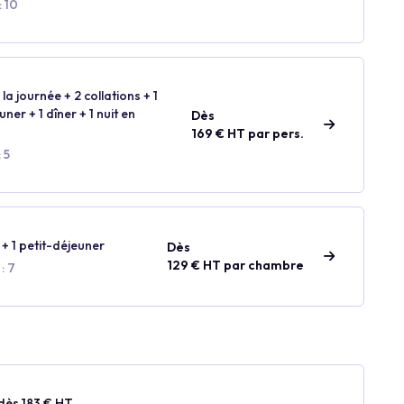
: 10
la journée + 2 collations + 1
ner + 1 dîner + 1 nuit en
Dès
169 € HT par pers.
 5
 + 1 petit-déjeuner
Dès
129 € HT par chambre
: 7
dès 183 € HT