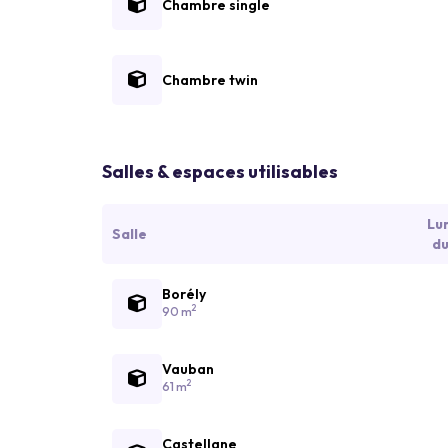
Chambre single
Chambre twin
Salles & espaces utilisables
Lu
Salle
du
Borély
2
90 m
Vauban
2
61 m
Castellane