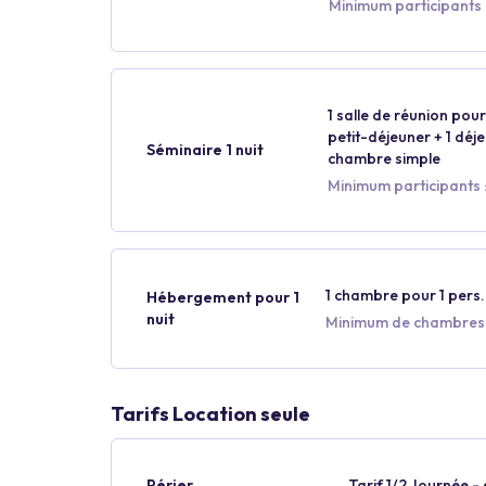
Minimum participants 
1 salle de réunion pour 
petit-déjeuner + 1 déjeu
Séminaire 1 nuit
chambre simple
Minimum participants :
1 chambre pour 1 pers.
Hébergement pour 1
nuit
Minimum de chambres 
Tarifs Location seule
Périer
Tarif 1/2 Journée -