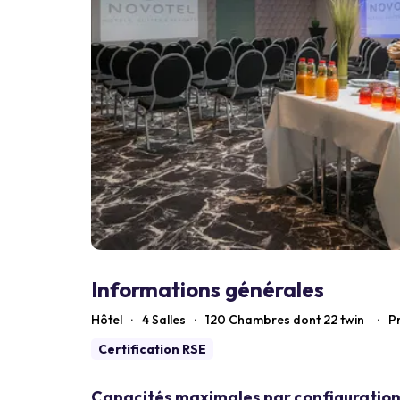
Informations générales
Hôtel
·
4 Salles
·
120
Chambres dont 22 twin
·
Pr
Certification RSE
Capacités maximales par configuration 