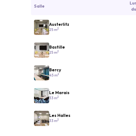
Lu
Salle
du
Austerlitz
2
25 m
Bastille
2
25 m
Bercy
2
45 m
Le Marais
2
33 m
Les Halles
2
33 m