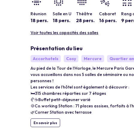
Réunion
Salle en U
Théâtre
Cabaret
Rang d
18 pers.
18 pers.
28 pers.
16 pers.
9 per
Voir toutes les capacités des salles
Présentation du lieu
Accorhotels
Cosy
Mercure
Quartier a
Au pied de la Tour de l’Horloge, le Mercure Paris Ga
vous accueillons dans nos 5 salles de séminaire ou n
personnes !
Les services de l’hôtel sont également à découvrir :
🛏️315 chambres réparties sur 7 étages
🥐☕Buffet petit-déjeuner varié
🍪Co.working Station : 71 places assises, forfaits à l
🌿Corner Station avec terrasse
En savoir plus