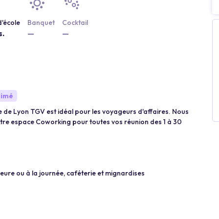
'école
Banquet
Cocktail
s.
—
—
nimé
re de Lyon TGV est idéal pour les voyageurs d'affaires. Nous
otre espace Coworking pour toutes vos réunion des 1 à 30
’heure ou à la journée, caféterie et mignardises