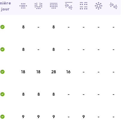
mière
 jour
8
-
8
-
-
-
-
8
-
8
-
-
-
-
18
18
28
16
-
-
-
8
8
8
-
-
-
-
9
9
9
-
9
-
-