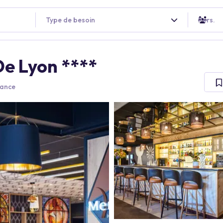
Type de besoin
Pers.
De Lyon ****
rance