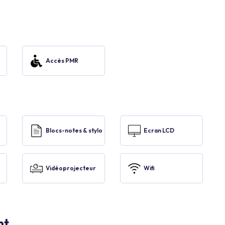
Accès PMR
Blocs-notes & stylo
Ecran LCD
Vidéoprojecteur
Wifi
nt