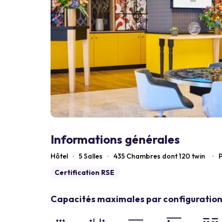
Informations générales
Hôtel
·
5 Salles
·
435
Chambres dont 120 twin
·
P
Certification RSE
Capacités maximales par configuration 