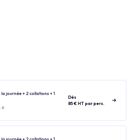
 la journée + 2 collations + 1
Dès
85 € HT par pers.
: 6
 la journée + 2 collations + 1