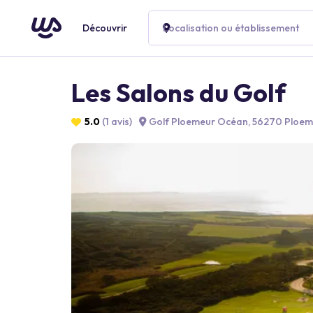
Découvrir
Localisation ou établissement
Les Salons du Golf
5.0
(1 avis)
Golf Ploemeur Océan, 56270 Ploem