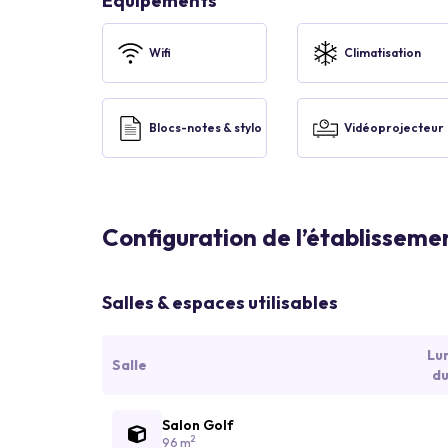
Équipements
Wifi
Climatisation
Blocs-notes & stylo
Vidéoprojecteur
Configuration de l’établisseme
Salles & espaces utilisables
Lu
Salle
du
Salon Golf
2
96 m