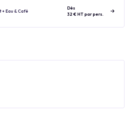
Dès
t + Eau & Café
32 € HT par pers.