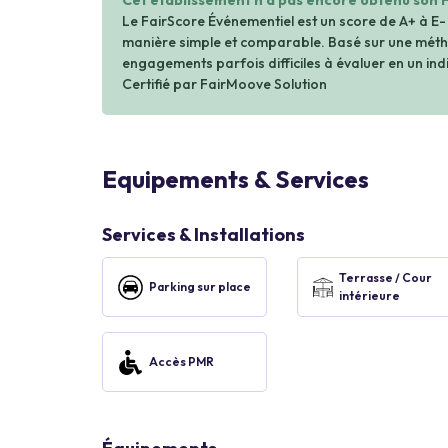
Cet établissement n'a pas encore obtenu son 
Le FairScore Événementiel est un score de A+ à E-
manière simple et comparable. Basé sur une métho
engagements parfois difficiles à évaluer en un indi
Certifié par FairMoove Solution
Equipements & Services
Services & Installations
Terrasse / Cour
Parking sur place
intérieure
Accès PMR