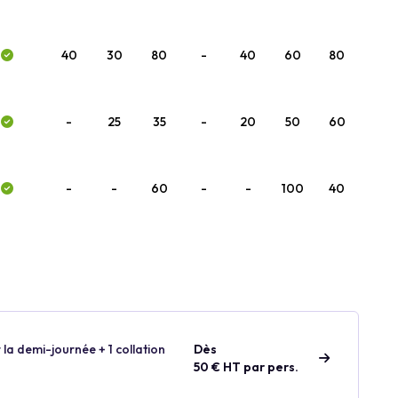
40
30
80
-
40
60
80
-
25
35
-
20
50
60
-
-
60
-
-
100
40
 la demi-journée + 1 collation
Dès
50 € HT par pers.