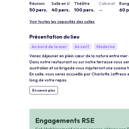
Réunion
Salle en U
Théâtre
Cabaret
Rang
50 pers.
40 pers.
100 pers.
—
60 p
Voir toutes les capacités des salles
Présentation du lieu
Au bord de la mer
Au vert
Moderne
Venez déjeuner en plein cœur de la nature entre mer et g
Dans notre restaurant ou sur notre terrasse vous ser
australien et sa brigade vous mijoteront une cuisine t
En salle, vous serez accueillis par Charlotte Jaffre
long de votre repas.
En savoir plus
Engagements RSE