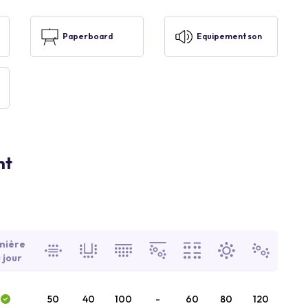
Paperboard
Equipement son
nt
mière
 jour
50
40
100
-
60
80
120