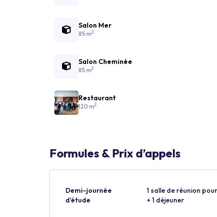
Salon Mer
2
85 m
Salon Cheminée
2
85 m
Restaurant
2
120 m
Formules & Prix d’appels
Demi-journée
1 salle de réunion pour
d’étude
+ 1 déjeuner