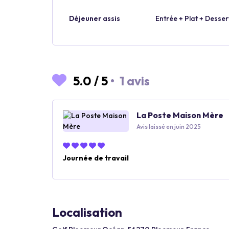
Déjeuner assis
Entrée + Plat + Desser
5.0
/
5
•
1 avis
La Poste Maison Mère
Avis laissé en juin 2025
Journée de travail
Localisation