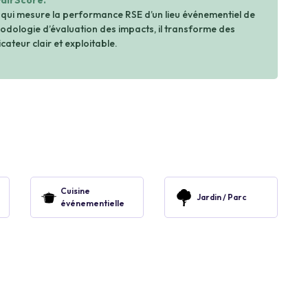
FairScore.
 qui mesure la performance RSE d’un lieu événementiel de
dologie d’évaluation des impacts, il transforme des
cateur clair et exploitable.
Cuisine
Jardin / Parc
événementielle