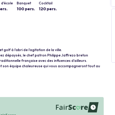
 d'école
Banquet
Cocktail
ers.
100 pers.
120 pers.
olf à l’abri de l’agitation de la ville.
ez dépaysés, le chef patron Philippe Jaffrezo breton
raditionnelle française avec des influences d’ailleurs.
zo et son équipe chaleureuse qui vous accompagneront tout au
waiting