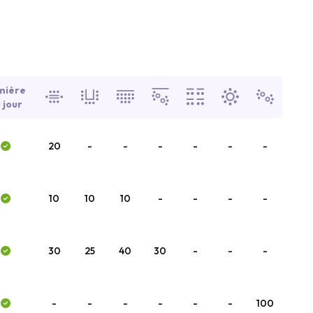
mière
 jour
20
-
-
-
-
-
-
10
10
10
-
-
-
-
30
25
40
30
-
-
-
-
-
-
-
-
-
100