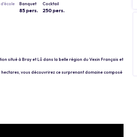
d'école
Banquet
Cocktail
85 pers.
250 pers.
ion situé à Bray et Lû dans la belle région du Vexin Français et
rs hectares, vous découvrirez ce surprenant domaine composé