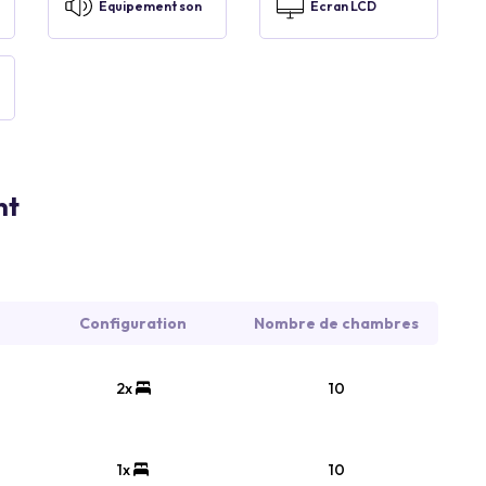
Equipement son
Ecran LCD
nt
Configuration
Nombre de chambres
2x
10
1x
10