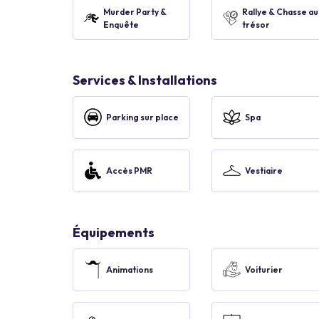
Murder Party &
Rallye & Chasse au
Enquête
trésor
Services & Installations
Parking sur place
Spa
Accès PMR
Vestiaire
Équipements
Animations
Voiturier