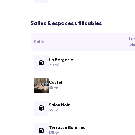
Salles & espaces utilisables
Lu
Salle
du
La Bergerie
2
70 m
Castel
2
35 m
Salon Noir
2
55 m
Terrasse Extérieur
2
125 m