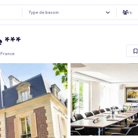
Type de besoin
Pers.
e ***
 France