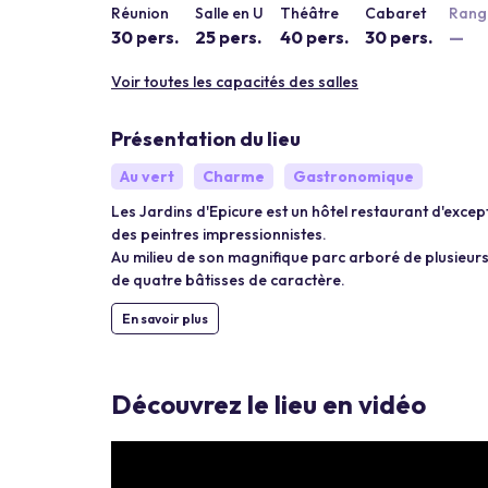
Réunion
Salle en U
Théâtre
Cabaret
Rang 
30 pers.
25 pers.
40 pers.
30 pers.
—
Voir toutes les capacités des salles
Présentation du lieu
Au vert
Charme
Gastronomique
Les Jardins d'Epicure est un hôtel restaurant d'except
des peintres impressionnistes.
Au milieu de son magnifique parc arboré de plusieu
de quatre bâtisses de caractère.
En savoir plus
Découvrez le lieu en vidéo