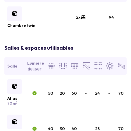
2x
94
Chambre twin
Salles & espaces utilisables
Lumière
Salle
du jour
50
20
60
-
24
-
70
Atlas
2
70 m
40
30
60
-
28
-
70