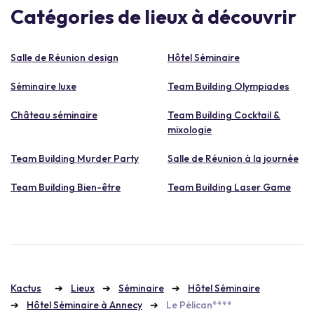
Catégories de lieux à découvrir
Salle de Réunion design
Hôtel Séminaire
Séminaire luxe
Team Building Olympiades
Château séminaire
Team Building Cocktail &
mixologie
Team Building Murder Party
Salle de Réunion à la journée
Team Building Bien-être
Team Building Laser Game
Kactus
Lieux
Séminaire
Hôtel Séminaire
Hôtel Séminaire à Annecy
Le Pélican****