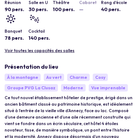
Réunion
Salle en U
Théâtre
Cabaret
Rang d'école
90 pers.
30 pers.
100 pers.
—
40 pers.
Banquet
Cocktail
78 pers.
140 pers.
Voir toutes les capacités des salles
Présentation du lieu
À la montagne
Au vert
Charme
Cosy
Groupe PVG La Clusaz
Moderne
Vue imprenable
Ce tout nouvel établissement hôtelier de prestige, érigé dans un
ancien bâtiment classé au patrimoine historique, est idéalement
situé à l’entrée de la vieille ville d’Annecy, face au lac. Composé
d’une demeure ancienne et d’une aile récemment construite qui
vient se fondre dans un écrin séculaire, cet hôtel 4 étoiles
novateur, tisse, de manière symbolique, un pont entre l’histoire
et la modernité. Annecy dispose désormais d’un nouveau