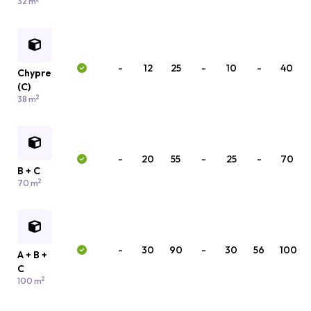
32 m
-
12
25
-
10
-
40
Chypre
(C)
2
38 m
-
20
55
-
25
-
70
B + C
2
70 m
-
30
90
-
30
56
100
A + B +
C
2
100 m