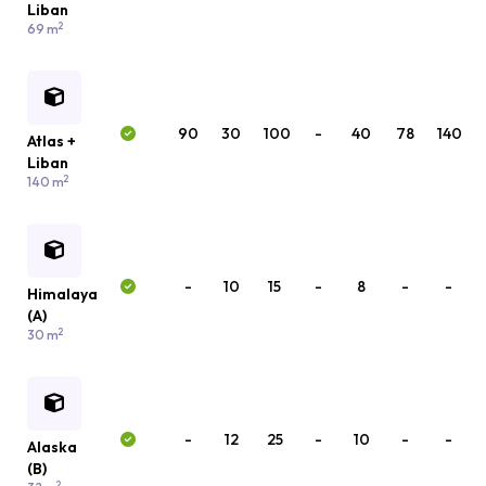
Liban
2
69 m
90
30
100
-
40
78
140
Atlas +
Liban
2
140 m
-
10
15
-
8
-
-
Himalaya
(A)
2
30 m
-
12
25
-
10
-
-
Alaska
(B)
2