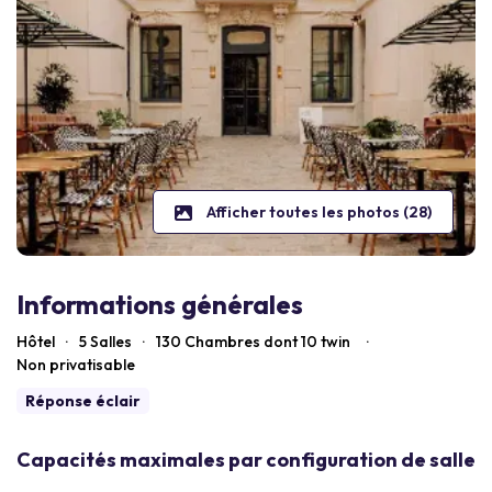
Afficher toutes les photos (28)
Informations générales
Hôtel
·
5 Salles
·
130
Chambres dont 10 twin
·
Non privatisable
Réponse éclair
Capacités maximales par configuration de salle