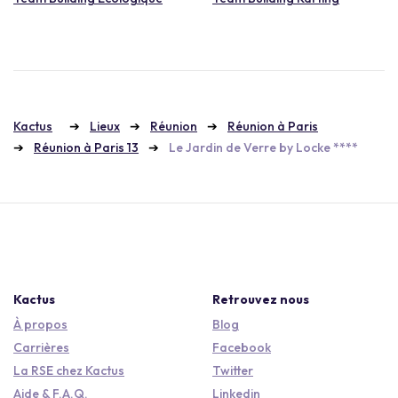
Kactus
Lieux
Réunion
Réunion à Paris
Réunion à Paris 13
Le Jardin de Verre by Locke ****
Kactus
Retrouvez nous
À propos
Blog
Carrières
Facebook
La RSE chez Kactus
Twitter
Aide & F.A.Q.
Linkedin