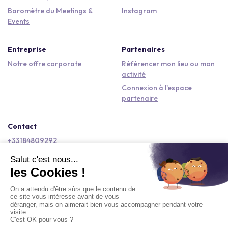
Baromètre du Meetings &
Instagram
Events
Entreprise
Partenaires
Notre offre corporate
Référencer mon lieu ou mon
activité
Connexion à l'espace
partenaire
Contact
+33184809292
hello@kactus.com
Copyright © 2026 Kactus Tous droits réservés
Conditions générales d'utilisation
Mentions légales
Signaler un contenu
Politique de confidentialité
Accessibilité : non conforme