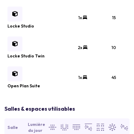
1x
15
Locke Studio
2x
10
Locke Studio Twin
1x
45
Open Plan Suite
Salles & espaces utilisables
Lumière
Salle
du jour