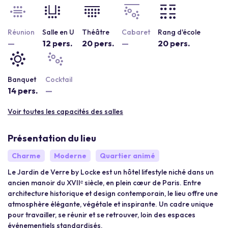
Réunion
Salle en U
Théâtre
Cabaret
Rang d'école
—
12 pers.
20 pers.
—
20 pers.
Banquet
Cocktail
14 pers.
—
Voir toutes les capacités des salles
Présentation du lieu
Charme
Moderne
Quartier animé
Le Jardin de Verre by Locke est un hôtel lifestyle niché dans un
ancien manoir du XVIIᵉ siècle, en plein cœur de Paris. Entre
architecture historique et design contemporain, le lieu offre une
atmosphère élégante, végétale et inspirante. Un cadre unique
pour travailler, se réunir et se retrouver, loin des espaces
événementiels standardisés.