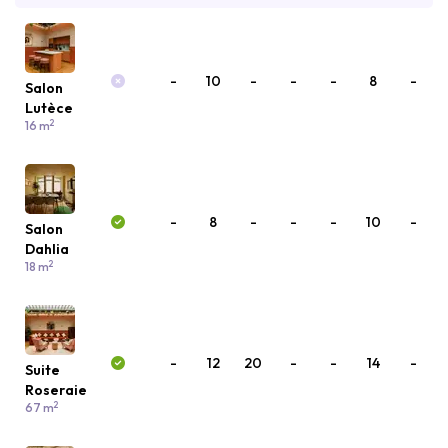
-
10
-
-
-
8
-
Salon
Lutèce
2
16 m
-
8
-
-
-
10
-
Salon
Dahlia
2
18 m
-
12
20
-
-
14
-
Suite
Roseraie
2
67 m