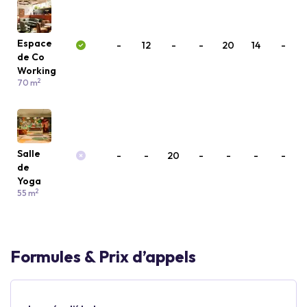
Espace
-
12
-
-
20
14
-
de Co
Working
2
70 m
Salle
-
-
20
-
-
-
-
de
Yoga
2
55 m
Formules & Prix d’appels