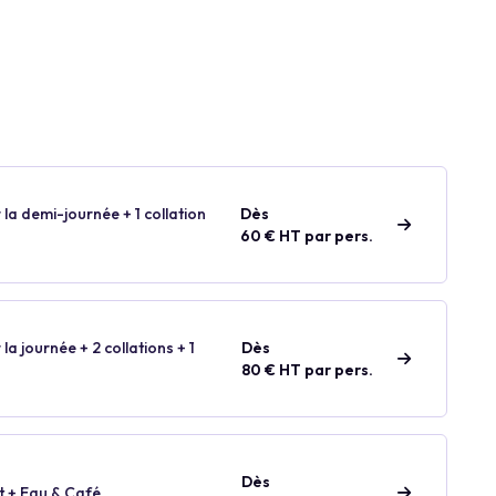
 la demi-journée + 1 collation
Dès
60 € HT par pers.
 la journée + 2 collations + 1
Dès
80 € HT par pers.
Dès
t + Eau & Café