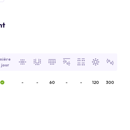
nt
mière
 jour
-
-
60
-
-
120
300