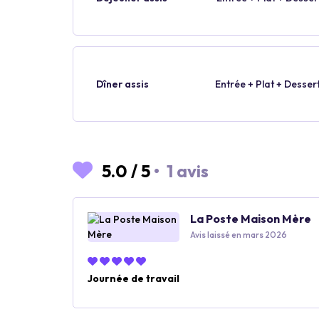
Dîner assis
Entrée + Plat + Desser
5.0
/
5
•
1 avis
La Poste Maison Mère
Avis laissé en mars 2026
Journée de travail