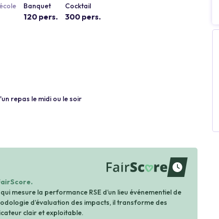
école
Banquet
Cocktail
120 pers.
300 pers.
un repas le midi ou le soir
waiting
FairScore.
 qui mesure la performance RSE d’un lieu événementiel de
dologie d’évaluation des impacts, il transforme des
cateur clair et exploitable.