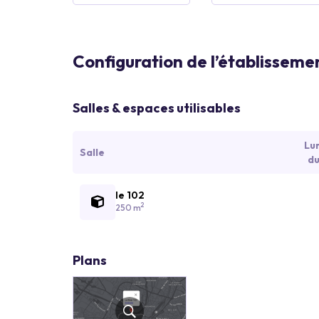
Configuration de l’établisseme
Salles & espaces utilisables
Lu
Salle
du
le 102
2
250 m
Plans