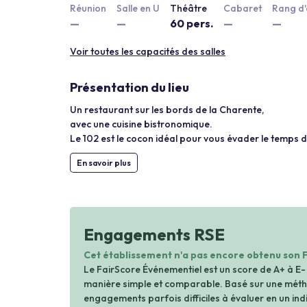
Réunion
Salle en U
Théâtre
Cabaret
Rang d'
—
—
60 pers.
—
—
Voir toutes les capacités des salles
Présentation du lieu
Un restaurant sur les bords de la Charente,
avec une cuisine bistronomique.
Le 102 est le cocon idéal pour vous évader le temps d'
En savoir plus
Engagements RSE
Cet établissement n'a pas encore obtenu son 
Le FairScore Événementiel est un score de A+ à E-
manière simple et comparable. Basé sur une métho
engagements parfois difficiles à évaluer en un indi