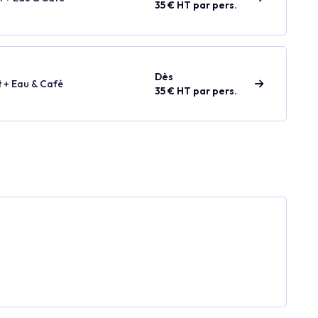
35 € HT par pers.
Dès
t + Eau & Café
35 € HT par pers.