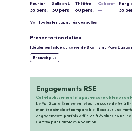
Réunion
Salle en U
Théâtre
Cabaret
Rang d
35 pers.
30 pers.
60 pers.
—
35 pe
Voir toutes les capacités des salles
Présentation du lieu
Idéalement situé au coeur de Biarritz au Pays Basque
En savoir plus
Engagements RSE
Cet établissement n'a pas encore obtenu son 
Le FairScore Événementiel est un score de A+ à E-
manière simple et comparable. Basé sur une métho
engagements parfois difficiles à évaluer en un indi
Certifié par FairMoove Solution