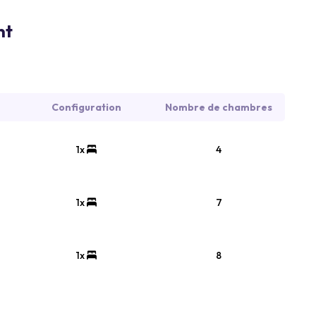
nt
Configuration
Nombre de chambres
1x
4
1x
7
1x
8