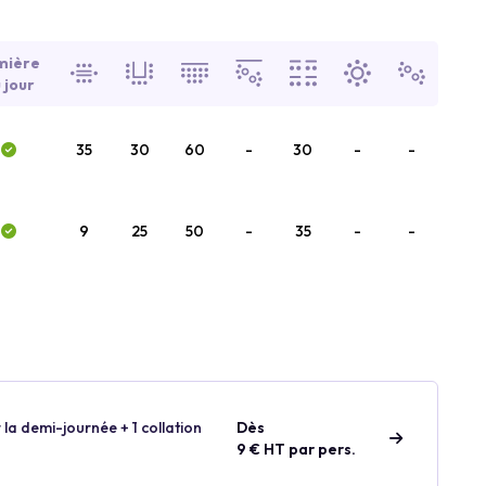
mière
 jour
35
30
60
-
30
-
-
9
25
50
-
35
-
-
 la demi-journée + 1 collation
Dès
9 € HT par pers.