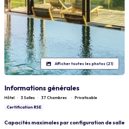
Afficher toutes les photos (21)
Informations générales
Hôtel
·
3 Salles
·
37
Chambres
·
Privatisable
Certification RSE
Capacités maximales par configuration de salle