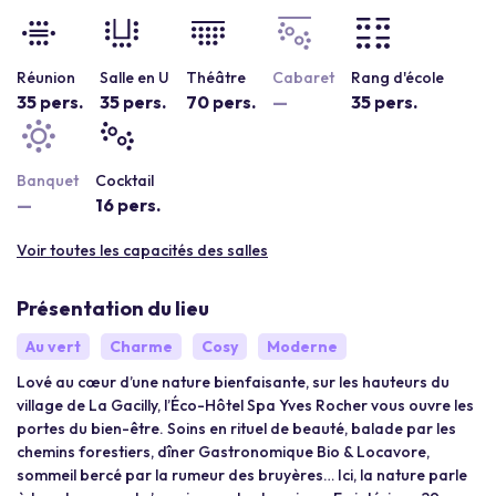
Réunion
Salle en U
Théâtre
Cabaret
Rang d'école
35 pers.
35 pers.
70 pers.
—
35 pers.
Banquet
Cocktail
—
16 pers.
Voir toutes les capacités des salles
Présentation du lieu
Au vert
Charme
Cosy
Moderne
Lové au cœur d’une nature bienfaisante, sur les hauteurs du
village de La Gacilly, l’Éco-Hôtel Spa Yves Rocher vous ouvre les
portes du bien-être. Soins en rituel de beauté, balade par les
chemins forestiers, dîner Gastronomique Bio & Locavore,
sommeil bercé par la rumeur des bruyères… Ici, la nature parle