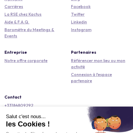
Carrières
Facebook
La RSE chez Kactus
Twitter
Aide & F.A.Q.
Linkedin
Baromètre du Meetings &
Instagram
Events
Entreprise
Partenaires
Notre offre corporate
Référencer mon lieu ou mon
activité
Connexion à l'espace
partenaire
Contact
+33184809292
hello@kactus.com