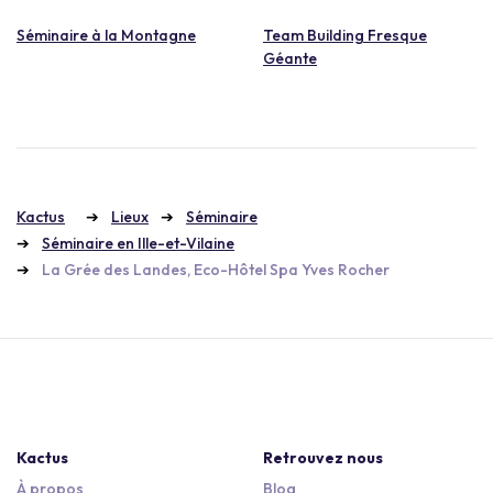
Séminaire à la Montagne
Team Building Fresque
Géante
Kactus
Lieux
Séminaire
Séminaire en Ille-et-Vilaine
La Grée des Landes, Eco-Hôtel Spa Yves Rocher
Kactus
Retrouvez nous
À propos
Blog